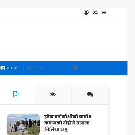
Log
Random
Sidebar
In
Article
थप >>
Search
for
हरेक वर्ष कोशीको बाढी र
कटानको दोहोरो त्रासमा
चिलिया टापु