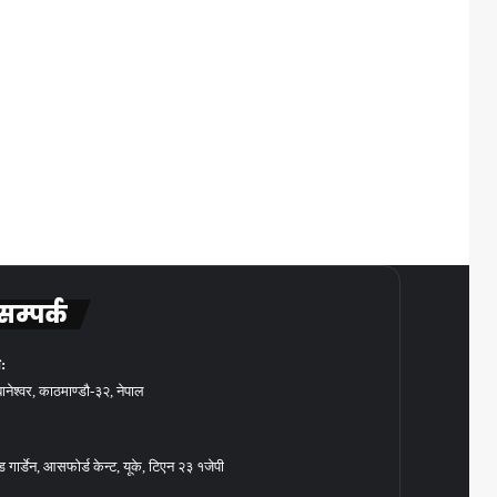
सम्पर्क
:
बानेश्वर, काठमाण्डौ-३२, नेपाल
गार्डेन, आसफोर्ड केन्ट, यूके, टिएन २३ १जेपी