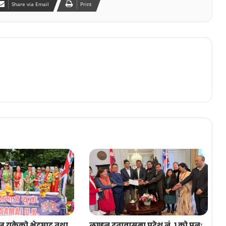
Share via Email
Print
ज यूकेको भेटघाट तथा
लण्डन दुतावासमा प्रदेश नं. १ को पूनः