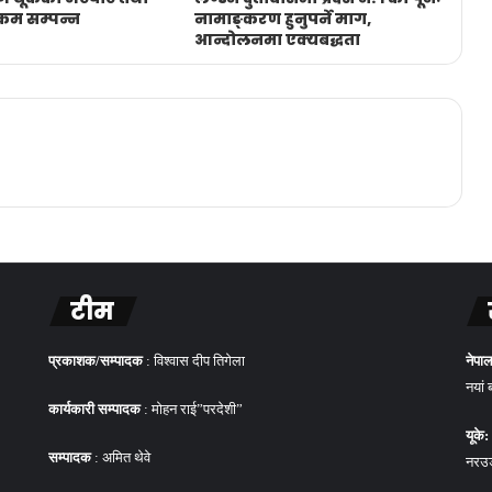
्रम सम्पन्न
नामाङ्करण हुनुपर्ने माग,
आन्दोलनमा एक्यबद्धता
टीम
प्रकाशक/सम्पादक
: विश्वास दीप तिगेला
नेपाल
नयां 
कार्यकारी सम्पादक
: मोहन राई”परदेशी”
यूके:
सम्पादक
: अमित थेवे
नरउड 