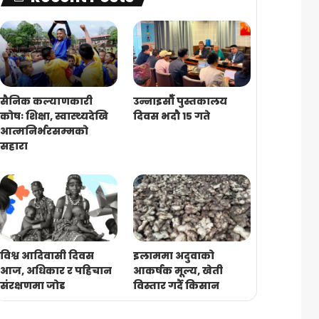
सैनिक कल्याणकारी
उन्नाइसौँ पुस्तकालय
कोषः शिक्षा, स्वास्थ्यदेखि
दिवस भदौ १५ गते
आत्मनिर्भरसम्मको
सहारा
विश्व आदिवासी दिवस
इलाममा अदुवाको
आज, अधिकार र पहिचान
आकर्षक मूल्य, खेती
संरक्षणमा जोड
विस्तार गर्दै किसान