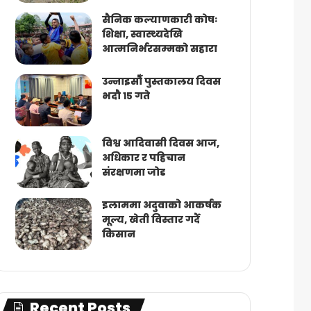
सैनिक कल्याणकारी कोषः
शिक्षा, स्वास्थ्यदेखि
आत्मनिर्भरसम्मको सहारा
उन्नाइसौँ पुस्तकालय दिवस
भदौ १५ गते
विश्व आदिवासी दिवस आज,
अधिकार र पहिचान
संरक्षणमा जोड
इलाममा अदुवाको आकर्षक
मूल्य, खेती विस्तार गर्दै
किसान
Recent Posts