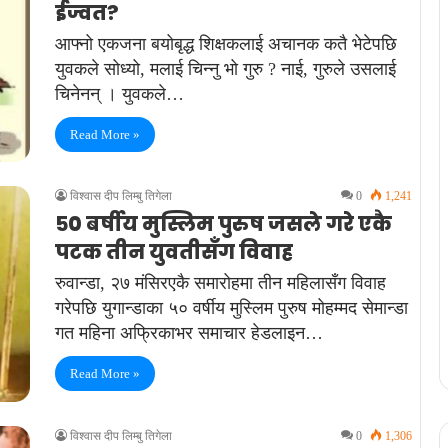
ईज्वत?
आफ्नो एकजना बय‍ोबृद्ध शिक्षकलाई अचानक कतै भेटेपछि
युवकले सोध्यो, मलाई चिन्नु भो गुरु ? नाई, गुरुले उसलाई
चिनेनन् । युवकले…
Read More »
विश्वास दीप लिम्बु तिगेला
0
1,241
५० बर्षीय मुस्लिम पुरुष जसले गरे एकै
पटक तीन युवतीसँग विवाह
रुवान्डा, २७ मंसिरएकै समारोहमा तीन महिलासँग विवाह
गरेपछि युगान्डाका ५० वर्षीय मुस्लिम पुरुष मोहम्मद सेमान्डा
गत महिना अफ्रिकाभर समाचार हेडलाइन…
Read More »
विश्वास दीप लिम्बु तिगेला
0
1,306