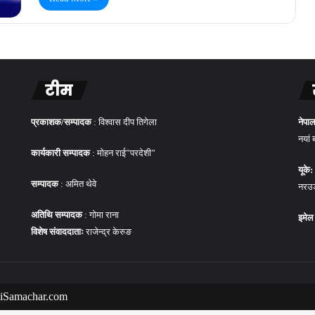
टीम
प्रकाशक/सम्पादक
: विश्वास दीप तिगेला
नेपाल
नयां 
कार्यकारी सम्पादक
: मोहन राई”परदेशी”
यूके:
सम्पादक
: अमित थेवे
नरउड 
अतिथि सम्पादक
: गोमा राना
इमेल
विशेष संवाददाताः
राजेन्द्र केरुङ
liSamachar.com