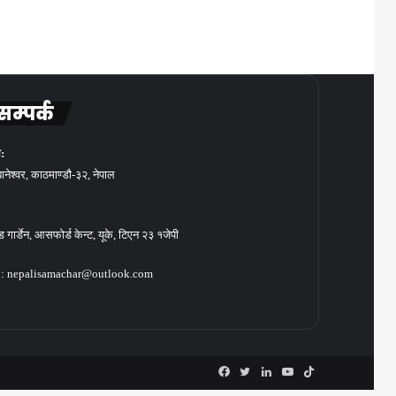
सम्पर्क
:
बानेश्वर, काठमाण्डौ-३२, नेपाल
गार्डेन, आसफोर्ड केन्ट, यूके, टिएन २३ १जेपी
: nepalisamachar@outlook.com
Facebook
Twitter
LinkedIn
YouTube
TikTok