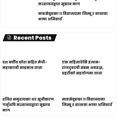
मन्त्रालयद्वारा सुझाव माग
माङसेबुङका ११ विद्यालयमा लिम्बू र वान्तवा
भाषा अनिवार्य
Recent Posts
दश वर्षीय छोरा सहित मेची-
एक महिनादेखि इलाम-
महाकाली साइकल यात्रा
राजदुवाली सडक अवरुद्ध,
प्रहरीको सहयोगमा यात्रा
दलित समुदायका थर सूचीकरण
माङसेबुङका ११ विद्यालयमा
गर्नुअघि मन्त्रालयद्वारा सुझाव
लिम्बू र वान्तवा भाषा अनिवार्य
माग