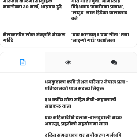
आस्फाेर्ड केन्टमा सामुहिक
गीत गाएरै बुवा, आमालाई
माङगेन्ना ३० मार्च, आइबार हुदै
विदेशबाट फर्काएका प्रकाश,
‘लाहुर’ जान हिडेका कलाकार
बने
मेलामार्फत लोक संस्कृति संरक्षण
‘एक भागवत् र एक गीता’ तथा
गरिँदै
‘नाङ्गो गाउँ’ प्रदर्शनमा
धनकुटाका कवि रोशन परियार नेपाल प्रज्ञा–
प्रतिष्ठानको प्राज्ञ सदस्य नियुक्त
दश वर्षीय छोरा सहित मेची-महाकाली
साइकल यात्रा
एक महिनादेखि इलाम-राजदुवाली सडक
अवरुद्ध, प्रहरीको सहयोगमा यात्रा
दलित समुदायका थर सूचीकरण गर्नुअघि