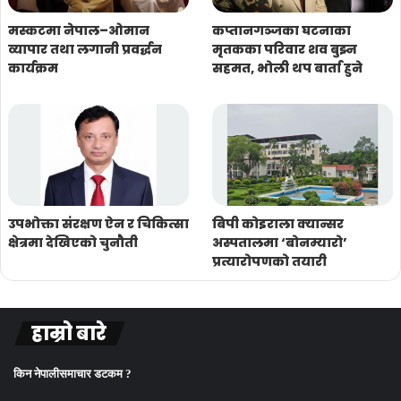
मस्कटमा नेपाल–ओमान
कप्तानगञ्जका घटनाका
व्यापार तथा लगानी प्रवर्द्धन
मृतकका परिवार शव बुझ्न
कार्यक्रम
सहमत, भोली थप बार्ता हुने
उपभोक्ता संरक्षण ऐन र चिकित्सा
बिपी कोइराला क्यान्सर
क्षेत्रमा देखिएको चुनौती
अस्पतालमा ‘बोनम्यारो’
प्रत्यारोपणको तयारी
हाम्रो बारे
किन नेपालीसमाचार डटकम ?