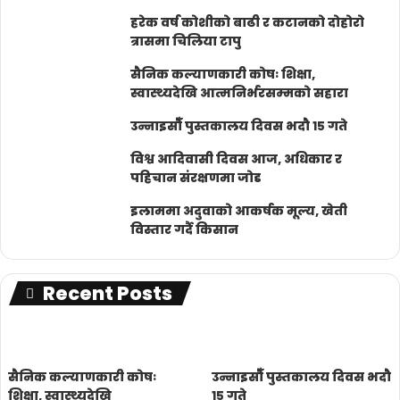
हरेक वर्ष कोशीको बाढी र कटानको दोहोरो
त्रासमा चिलिया टापु
सैनिक कल्याणकारी कोषः शिक्षा,
स्वास्थ्यदेखि आत्मनिर्भरसम्मको सहारा
उन्नाइसौँ पुस्तकालय दिवस भदौ १५ गते
विश्व आदिवासी दिवस आज, अधिकार र
पहिचान संरक्षणमा जोड
इलाममा अदुवाको आकर्षक मूल्य, खेती
विस्तार गर्दै किसान
Recent Posts
सैनिक कल्याणकारी कोषः
उन्नाइसौँ पुस्तकालय दिवस भदौ
शिक्षा, स्वास्थ्यदेखि
१५ गते