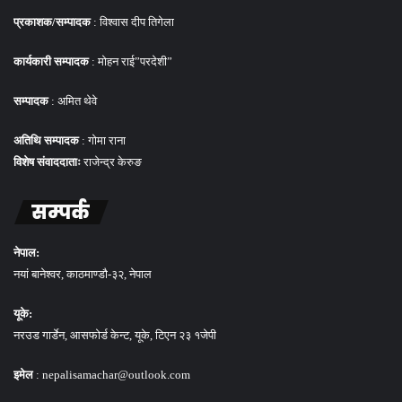
प्रकाशक/सम्पादक
: विश्वास दीप तिगेला
कार्यकारी सम्पादक
: मोहन राई”परदेशी”
सम्पादक
: अमित थेवे
अतिथि सम्पादक
: गोमा राना
विशेष संवाददाताः
राजेन्द्र केरुङ
सम्पर्क
नेपाल:
नयां बानेश्वर, काठमाण्डौ-३२, नेपाल
यूके:
नरउड गार्डेन, आसफोर्ड केन्ट, यूके, टिएन २३ १जेपी
इमेल
: nepalisamachar@outlook.com