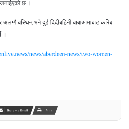
ो जनाईएको छ ।
एर अलग्गै बस्थिन् भने दुई दिदीबहिनी बाबाआमाबाट करिब
थे ।
eenlive.news/news/aberdeen-news/two-women-
Share via Email
Print