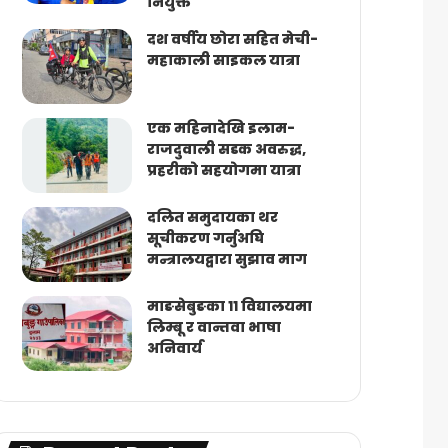
नियुक्त
दश वर्षीय छोरा सहित मेची-
महाकाली साइकल यात्रा
एक महिनादेखि इलाम-
राजदुवाली सडक अवरुद्ध,
प्रहरीको सहयोगमा यात्रा
दलित समुदायका थर
सूचीकरण गर्नुअघि
मन्त्रालयद्वारा सुझाव माग
माङसेबुङका ११ विद्यालयमा
लिम्बू र वान्तवा भाषा
अनिवार्य