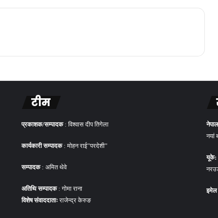
टीम
प्रकाशक/सम्पादक
: विश्वास दीप तिगेला
नेपाल
नयां 
कार्यकारी सम्पादक
: मोहन राई”परदेशी”
यूके:
सम्पादक
: अमित थेवे
नरउड 
अतिथि सम्पादक
: गोमा राना
इमेल
विशेष संवाददाताः
राजेन्द्र केरुङ