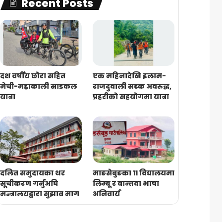
Recent Posts
दश वर्षीय छोरा सहित
एक महिनादेखि इलाम-
मेची-महाकाली साइकल
राजदुवाली सडक अवरुद्ध,
यात्रा
प्रहरीको सहयोगमा यात्रा
दलित समुदायका थर
माङसेबुङका ११ विद्यालयमा
सूचीकरण गर्नुअघि
लिम्बू र वान्तवा भाषा
मन्त्रालयद्वारा सुझाव माग
अनिवार्य