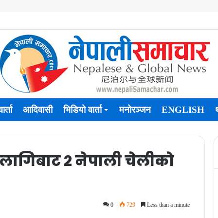
ार्ता
आदिवासी
भिडियो वार्ता
मनोरञ्जन
ENGLISH
ागिबाट २ नेपाली चेलीको
0
729
Less than a minute