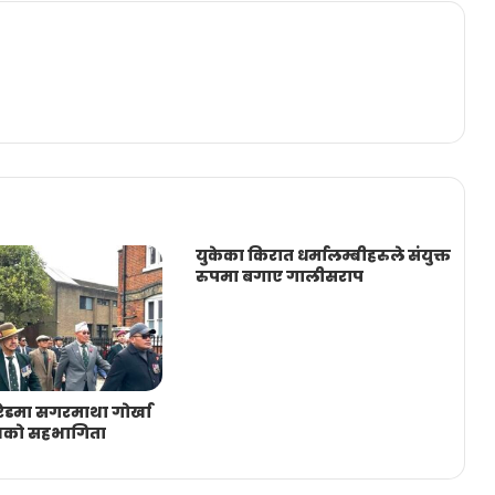
युकेका किरात धर्मालम्बीहरुले संयुक्त
रुपमा बगाए गालीसराप
परेडमा सगरमाथा गोर्खा
जको सहभागिता