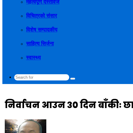
महत्वपूर्ण दस्तावेज
विचित्रको संसार
विशेष सम्पादकीय
साहित्य सिर्जना
स्वास्थ्य
Search
for
निर्वाचन आउन ३० दिन बाँकीः 