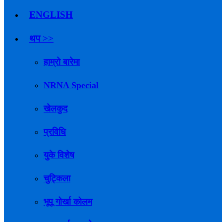
ENGLISH
थप >>
हाम्रो बारेमा
NRNA Special
खेलकुद
प्रविधि
युके विशेष
चुट्किला
भूपू गोर्खा कोलम