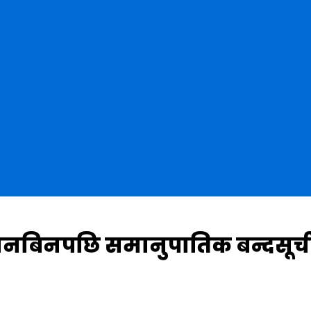
छानबिनपछि समानुपातिक बन्दसूच