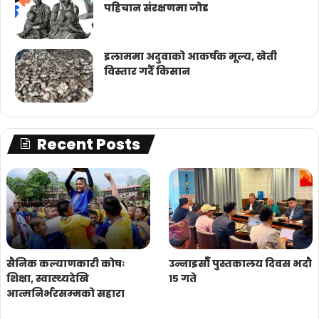
पहिचान संरक्षणमा जोड
इलाममा अदुवाको आकर्षक मूल्य, खेती
विस्तार गर्दै किसान
Recent Posts
सैनिक कल्याणकारी कोषः
उन्नाइसौँ पुस्तकालय दिवस भदौ
शिक्षा, स्वास्थ्यदेखि
१५ गते
आत्मनिर्भरसम्मको सहारा