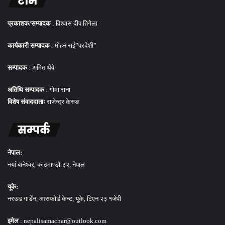
टीम
प्रकाशक/सम्पादक
: विश्वास दीप तिगेला
कार्यकारी सम्पादक
: मोहन राई”परदेशी”
सम्पादक
: अमित थेवे
अतिथि सम्पादक
: गोमा राना
विशेष संवाददाताः
राजेन्द्र केरुङ
सम्पर्क
नेपाल:
नयां बानेश्वर, काठमाण्डौ-३२, नेपाल
यूके:
नरउड गार्डेन, आसफोर्ड केन्ट, यूके, टिएन २३ १जेपी
इमेल
: nepalisamachar@outlook.com