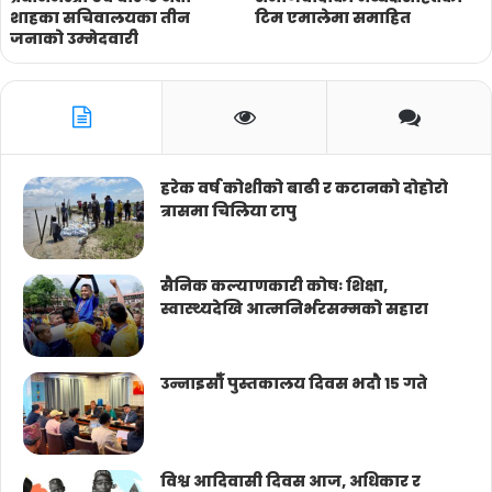
शाहका सचिवालयका तीन
टिम एमालेमा समाहित
जनाको उम्मेदवारी
हरेक वर्ष कोशीको बाढी र कटानको दोहोरो
त्रासमा चिलिया टापु
सैनिक कल्याणकारी कोषः शिक्षा,
स्वास्थ्यदेखि आत्मनिर्भरसम्मको सहारा
उन्नाइसौँ पुस्तकालय दिवस भदौ १५ गते
विश्व आदिवासी दिवस आज, अधिकार र