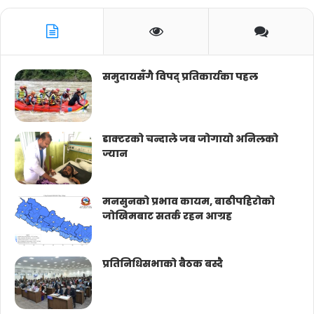
समुदायसँगै विपद् प्रतिकार्यका पहल
डाक्टरको चन्दाले जब जोगायो अनिलको
ज्यान
मनसुनको प्रभाव कायम, बाढीपहिरोको
जोखिमबाट सतर्क रहन आग्रह
प्रतिनिधिसभाको बैठक बस्दै