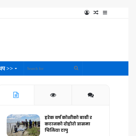
Log
Random
Sidebar
In
Article
थप >>
Search
for
हरेक वर्ष कोशीको बाढी र
कटानको दोहोरो त्रासमा
चिलिया टापु