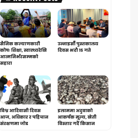
सैनिक कल्याणकारी
उन्नाइसौँ पुस्तकालय
कोषः शिक्षा, स्वास्थ्यदेखि
दिवस भदौ १५ गते
आत्मनिर्भरसम्मको
सहारा
विश्व आदिवासी दिवस
इलाममा अदुवाको
आज, अधिकार र पहिचान
आकर्षक मूल्य, खेती
संरक्षणमा जोड
विस्तार गर्दै किसान