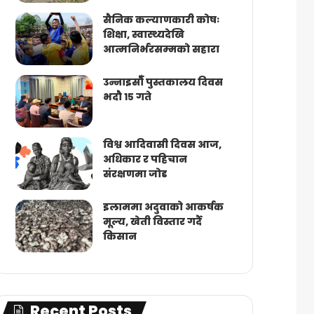
सैनिक कल्याणकारी कोषः
शिक्षा, स्वास्थ्यदेखि
आत्मनिर्भरसम्मको सहारा
उन्नाइसौँ पुस्तकालय दिवस
भदौ १५ गते
विश्व आदिवासी दिवस आज,
अधिकार र पहिचान
संरक्षणमा जोड
इलाममा अदुवाको आकर्षक
मूल्य, खेती विस्तार गर्दै
किसान
Recent Posts