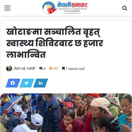
Menu
Se
fo
खोटाङमा सञ्चालित बृहत्
स्वास्थ्य शिविरबाट छ हजार
लाभान्वित
मोहन राई 'परदेशी'
0
697
1 minute read