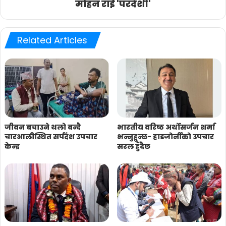
मोहन राई 'परदेशी'
Related Articles
जीवन बचाउने थलो बन्दै
भारतीय वरिष्ठ अर्थाेसर्जन शर्मा
चारआलीस्थित सर्पदंश उपचार
भन्नुहुन्छ- हाडजोर्नीको उपचार
केन्द्र
सरल हुँदैछ