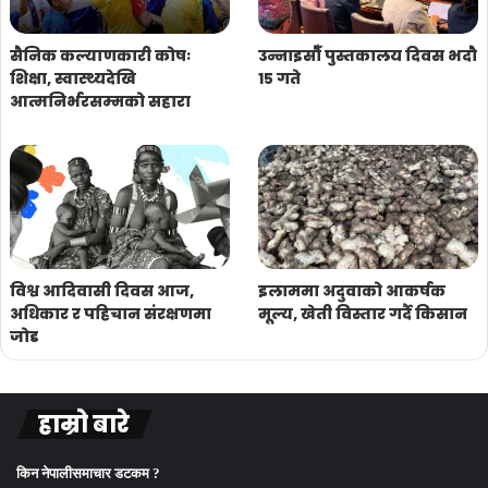
सैनिक कल्याणकारी कोषः
उन्नाइसौँ पुस्तकालय दिवस भदौ
शिक्षा, स्वास्थ्यदेखि
१५ गते
आत्मनिर्भरसम्मको सहारा
विश्व आदिवासी दिवस आज,
इलाममा अदुवाको आकर्षक
अधिकार र पहिचान संरक्षणमा
मूल्य, खेती विस्तार गर्दै किसान
जोड
हाम्रो बारे
किन नेपालीसमाचार डटकम ?