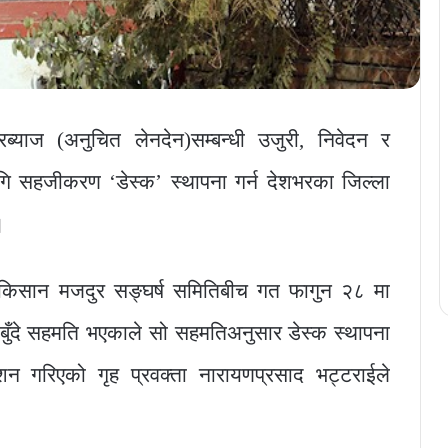
ब्याज (अनुचित लेनदेन)सम्बन्धी उजुरी, निवेदन र
ि सहजीकरण ‘डेस्क’ स्थापना गर्न देशभरका जिल्ला
।
्ध किसान मजदुर सङ्घर्ष समितिबीच गत फागुन २८ मा
र बुँदे सहमति भएकाले सो सहमतिअनुसार डेस्क स्थापना
शन गरिएको गृह प्रवक्ता नारायणप्रसाद भट्टराईले