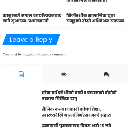
कार्यसम्पादन सम्झौता
कानुनको सफल कार्यान्वयनबाट
सिर्जनशील सामाजिक युवा
मात्रै सुशासनः प्रधानमन्त्री
समूहकाे दोस्रो अधिवेशन सम्पन्न
Leave a Reply
You must be
logged in
to post a comment.
हरेक वर्ष कोशीको बाढी र कटानको दोहोरो
त्रासमा चिलिया टापु
सैनिक कल्याणकारी कोषः शिक्षा,
स्वास्थ्यदेखि आत्मनिर्भरसम्मको सहारा
उन्नाइसौँ पुस्तकालय दिवस भदौ १५ गते