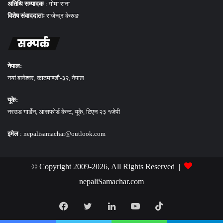
अतिथि सम्पादक
: गोमा राना
विशेष संवाददाताः
राजेन्द्र केरुङ
सम्पर्क
नेपाल:
नयां बानेश्वर, काठमाण्डौ-३२, नेपाल
यूके:
नरउड गार्डेन, आसफोर्ड केन्ट, यूके, टिएन २३ १जेपी
इमेल
: nepalisamachar@outlook.com
© Copyright 2009-2026, All Rights Reserved |
nepaliSamachar.com
Facebook
Twitter
LinkedIn
YouTube
TikTok