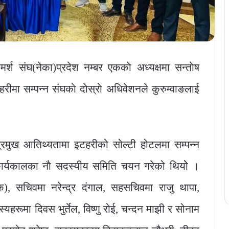
र्श संघ(नेका)प्रदेश नम्बर एककाे अध्यक्षमा सन्ताेष
ीमा सम्पन्न संघकाे दाेस्राे अधिवेशनले कुरुम्वाङलाई
ो प्रमुख आतिथ्यतामा इटहरीको सोल्टी होटलमा सम्पन्न
े कार्यकालका नाै सदस्यीय समिति चयन गरेको थियोे ।
वेक), सचिवमा नरेन्द्र दंगाल, सहसचिवमा राजु थापा,
स्यहरूमा दिवस भुर्तेल, विष्णु रोई, चन्दन माझी र सोनाम