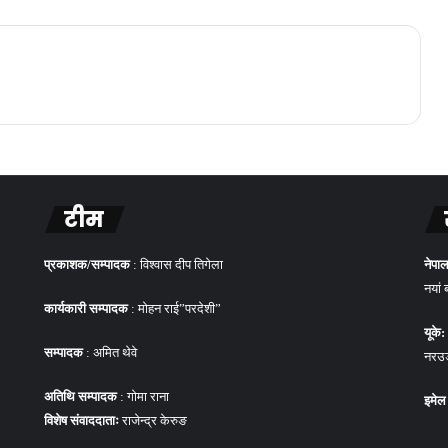
टीम
प्रकाशक/सम्पादक
: विश्वास दीप तिगेला
नेपाल
नयां 
कार्यकारी सम्पादक
: मोहन राई”परदेशी”
यूके:
सम्पादक
: अमित थेवे
नरउड 
अतिथि सम्पादक
: गोमा राना
इमेल
विशेष संवाददाताः
राजेन्द्र केरुङ