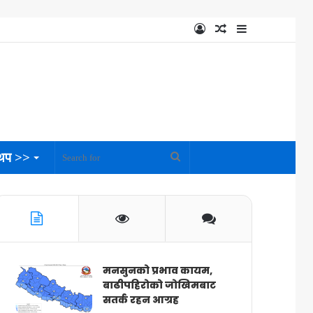
Log
Random
Sidebar
In
Article
थप >>
Search
for
मनसुनको प्रभाव कायम,
बाढीपहिरोको जोखिमबाट
सतर्क रहन आग्रह