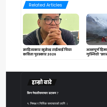
Related Articles
साहित्यकार खुसेन्द्र राईलाई चिया
अन्नपूर्ण ह
कविता पुरस्कार २०२६
गुञ्जियो ‘फ्रा
हाम्रो बारे
किन नेपालीसमाचार डटकम ?
१. निष्पक्ष र निर्भिक समाचारको लागि ।