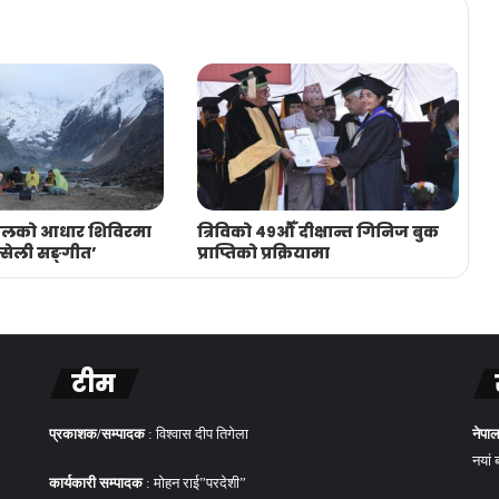
िमालको आधार शिविरमा
त्रिविको ४९औँ दीक्षान्त गिनिज बुक
न्सेली सङ्गीत’
प्राप्तिको प्रक्रियामा
टीम
प्रकाशक/सम्पादक
: विश्वास दीप तिगेला
नेपाल
नयां 
कार्यकारी सम्पादक
: मोहन राई”परदेशी”