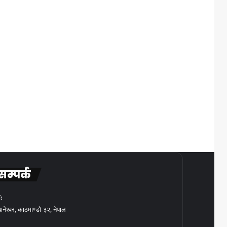
सम्पर्क
:
बानेश्वर, काठमाण्डौ-३२, नेपाल