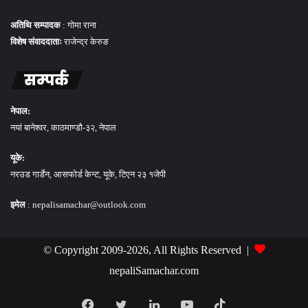
अतिथि सम्पादक
: गोमा राना
विशेष संवाददाताः
राजेन्द्र केरुङ
सम्पर्क
नेपाल:
नयां बानेश्वर, काठमाण्डौ-३२, नेपाल
यूके:
नरउड गार्डेन, आसफोर्ड केन्ट, यूके, टिएन २३ १जेपी
इमेल
: nepalisamachar@outlook.com
© Copyright 2009-2026, All Rights Reserved |
nepaliSamachar.com
Facebook
Twitter
LinkedIn
YouTube
TikTok