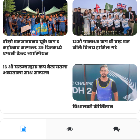
दोस्रो एनआरएनए यूके कप र
१२औ पान्चथर कप बी वाइ एन
महोत्सव सम्पन्न: ३९ टिममध्ये
सीले बिजय हासिल गरे
एफसी केन्ट च्याम्पियन
१६ औ यलम्बरहाङ कप बेलायतमा
भब्यताका साथ सम्पन्न
विशालको कीर्तिमान