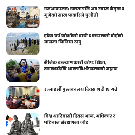
एनआरएनएः एकतापछि अब स्वच्छ नेतृत्व र
गुमेको साख फर्काउने चुनौती
हरेक वर्ष कोशीको बाढी र कटानको दोहोरो
त्रासमा चिलिया टापु
सैनिक कल्याणकारी कोषः शिक्षा,
स्वास्थ्यदेखि आत्मनिर्भरसम्मको सहारा
उन्नाइसौँ पुस्तकालय दिवस भदौ १५ गते
विश्व आदिवासी दिवस आज, अधिकार र
पहिचान संरक्षणमा जोड