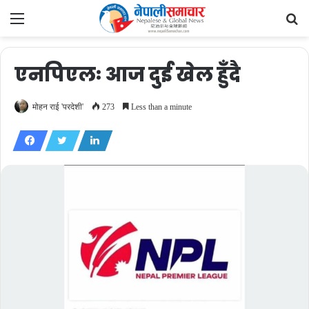
Menu
Se
fo
एनपिएलः आज दुई खेल हुँदैै
मोहन राई 'परदेशी'
273
Less than a minute