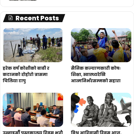
Recent Posts
हरेक वर्ष कोशीको बाढी र
सैनिक कल्याणकारी कोषः
कटानको दोहोरो त्रासमा
शिक्षा, स्वास्थ्यदेखि
चिलिया टापु
आत्मनिर्भरसम्मको सहारा
उन्नाइसौँ पुस्तकालय दिवस भदौ
विश्व आदिवासी दिवस आज,