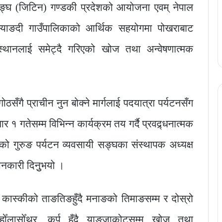
सङ्घ (जिटिन) गण्डकी प्रदेशको आयोजना एवम् नेपाल
 मस्र्याङदी गाउँपालिकाको आर्थिक सहयोगमा पोखराबाट
स्थानलाई समेट्दै गरिएको खोज तथा अन्वेषणात्मक
ोठसँगै प्राचीन नुन बोक्ने मार्गलाई पदयात्रा पर्यटनसँग
१ गतेसम्म विभिन्न कार्यक्रम तय गर्दै प्रवद्र्धनात्मक
ो गुरुङ पर्यटन व्यवसायी सङ्घका संस्थापक अध्यक्ष
ानकारी दिनुुभयो ।
स्कीको ताङतिङहुँदै मनाङको तिमाङसम्म र दोस्रो
ोँलासोँथर, कर्पु हुँदै याङ्जाकोटसम्म खोज तथा