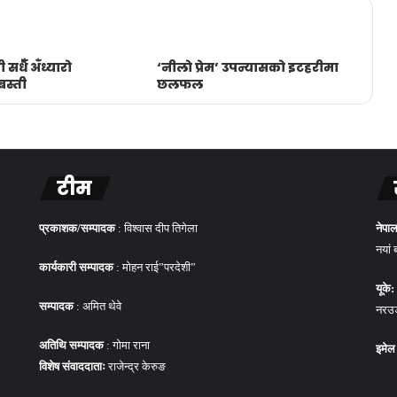
सधैँ अँध्यारो
‘नीलाे प्रेम’ उपन्यासको इटहरीमा
बस्ती
छलफल
टीम
प्रकाशक/सम्पादक
: विश्वास दीप तिगेला
नेपाल
नयां 
कार्यकारी सम्पादक
: मोहन राई”परदेशी”
यूके:
सम्पादक
: अमित थेवे
नरउड 
अतिथि सम्पादक
: गोमा राना
इमेल
विशेष संवाददाताः
राजेन्द्र केरुङ