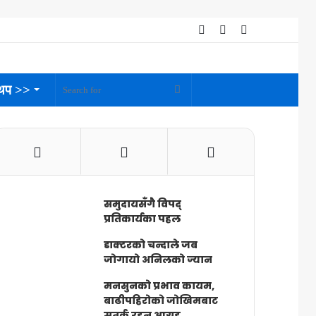
Log
Random
Sidebar
In
Article
थप >>
Search
for
समुदायसँगै विपद्
प्रतिकार्यका पहल
डाक्टरको चन्दाले जब
जोगायो अनिलको ज्यान
मनसुनको प्रभाव कायम,
बाढीपहिरोको जोखिमबाट
सतर्क रहन आग्रह