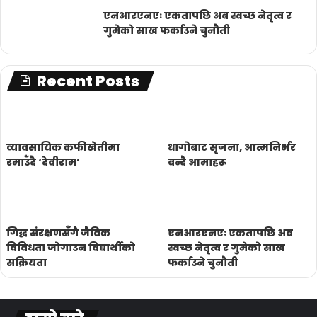
एनआरएनएः एकतापछि अब स्वच्छ नेतृत्व र
गुमेको साख फर्काउने चुनौती
Recent Posts
व्यावसायिक कफीखेतीमा
धागोबाट सृजना, आत्मनिर्भर
रमाउँदै ‘देवीराम’
बन्दै आमाहरू
गिद्ध संरक्षणसँगै जैविक
एनआरएनएः एकतापछि अब
विविधता जोगाउन विद्यार्थीको
स्वच्छ नेतृत्व र गुमेको साख
सक्रियता
फर्काउने चुनौती