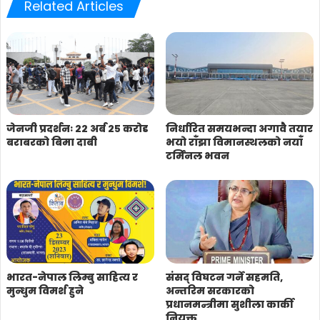
Related Articles
जेनजी प्रदर्शनः २२ अर्ब २५ करोड
निर्धारित समयभन्दा अगावै तयार
बराबरको बिमा दाबी
भयो राँझा विमानस्थलको नयाँ
टर्मिनल भवन
भारत-नेपाल लिम्बु साहित्य र
संसद् विघटन गर्ने सहमति,
मुन्धुम विमर्श हुने
अन्तरिम सरकारको
प्रधानमन्त्रीमा सुशीला कार्की
नियुक्त