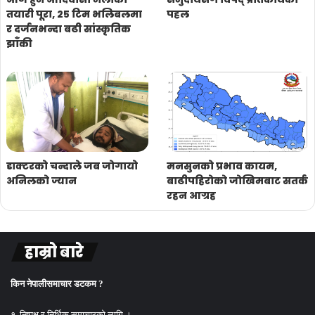
तयारी पूरा, २५ टिम भलिबलमा
पहल
र दर्जनभन्दा बढी सांस्कृतिक
झाँकी
डाक्टरको चन्दाले जब जोगायो
मनसुनको प्रभाव कायम,
अनिलको ज्यान
बाढीपहिरोको जोखिमबाट सतर्क
रहन आग्रह
हाम्रो बारे
किन नेपालीसमाचार डटकम ?
१. निष्पक्ष र निर्भिक समाचारको लागि ।