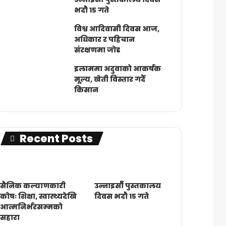
भदौ १५ गते
विश्व आदिवासी दिवस आज,
अधिकार र पहिचान
संरक्षणमा जोड
इलाममा अदुवाको आकर्षक
मूल्य, खेती विस्तार गर्दै
किसान
Recent Posts
सैनिक कल्याणकारी
उन्नाइसौँ पुस्तकालय
कोषः शिक्षा, स्वास्थ्यदेखि
दिवस भदौ १५ गते
आत्मनिर्भरसम्मको
सहारा