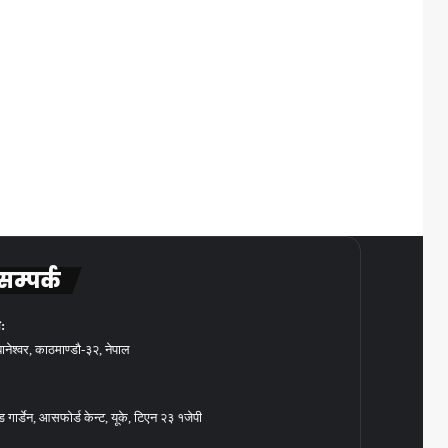
सम्पर्क
:
बानेश्वर, काठमाण्डौ-३२, नेपाल
गार्डेन, आसफोर्ड केन्ट, यूके, टिएन २३ १जेपी