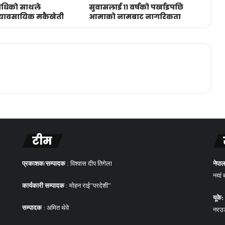
विधिको साथले
सुवासलाई ११ वर्षको पर्खाइपछि
व्यावसायिक मकैखेती
आमाको नामबाट नागरिकता
टीम
प्रकाशक/सम्पादक
: विश्वास दीप तिगेला
नेपाल
नयां 
कार्यकारी सम्पादक
: मोहन राई”परदेशी”
यूके:
सम्पादक
: अमित थेवे
नरउड 