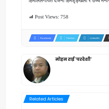
हिमाललगायत दर्जनौँ हिमशृङ्खला र उच्च मन
Post Views:
758
Facebook
Twitter
LinkedIn
मोहन राई 'परदेशी'
Related Articles