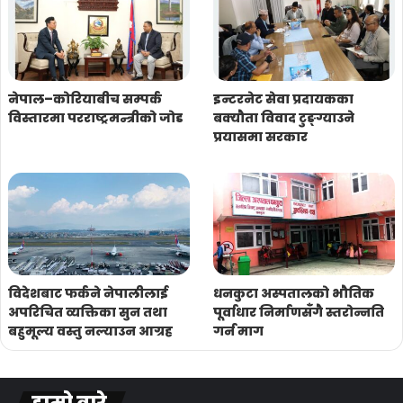
नेपाल–कोरियाबीच सम्पर्क
इन्टरनेट सेवा प्रदायकका
विस्तारमा परराष्ट्रमन्त्रीको जोड
बक्यौता विवाद टुङ्ग्याउने
प्रयासमा सरकार
विदेशबाट फर्कने नेपालीलाई
धनकुटा अस्पतालको भौतिक
अपरिचित व्यक्तिका सुन तथा
पूर्वाधार निर्माणसँगै स्तरोन्नति
बहुमूल्य वस्तु नल्याउन आग्रह
गर्न माग