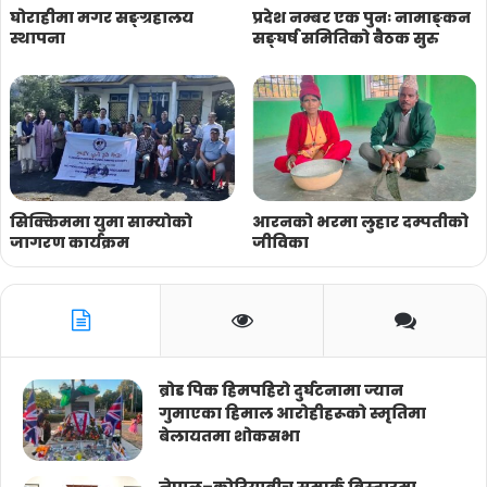
घोराहीमा मगर सङ्ग्रहालय
प्रदेश नम्बर एक पुनः नामाङ्कन
स्थापना
सङ्घर्ष समितिको बैठक सुरु
सिक्किममा युमा साम्याेकाे
आरनको भरमा लुहार दम्पतीको
जागरण कार्यक्रम
जीविका
ब्रोड पिक हिमपहिरो दुर्घटनामा ज्यान
गुमाएका हिमाल आरोहीहरूको स्मृतिमा
बेलायतमा शोकसभा