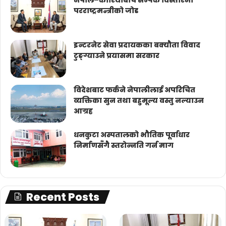
नेपाल–कोरियाबीच सम्पर्क विस्तारमा
परराष्ट्रमन्त्रीको जोड
इन्टरनेट सेवा प्रदायकका बक्यौता विवाद
टुङ्ग्याउने प्रयासमा सरकार
विदेशबाट फर्कने नेपालीलाई अपरिचित
व्यक्तिका सुन तथा बहुमूल्य वस्तु नल्याउन
आग्रह
धनकुटा अस्पतालको भौतिक पूर्वाधार
निर्माणसँगै स्तरोन्नति गर्न माग
Recent Posts