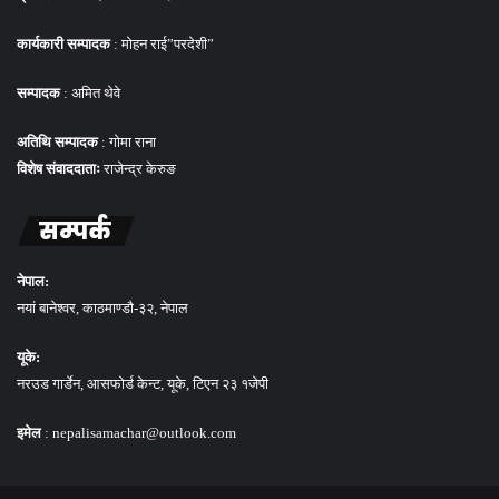
कार्यकारी सम्पादक
: मोहन राई”परदेशी”
सम्पादक
: अमित थेवे
अतिथि सम्पादक
: गोमा राना
विशेष संवाददाताः
राजेन्द्र केरुङ
सम्पर्क
नेपाल:
नयां बानेश्वर, काठमाण्डौ-३२, नेपाल
यूके:
नरउड गार्डेन, आसफोर्ड केन्ट, यूके, टिएन २३ १जेपी
इमेल
: nepalisamachar@outlook.com