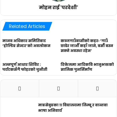
मोहन राई 'परदेशी'
Related Articles
मानव अधिकार समितिबाट
कञ्जगाउँवासीको कहरः ‘गाउँ
‘होल्डिङ सेन्टर’को अवलोकन
छाडेर जाऔँ कहाँ जाने, बसौँ बस्न
सक्ने अवस्था रहेन’
अन्नपूर्ण आधार शिविर :
दिक्तेलमा आदिकवि भानुभक्तको
पर्यटकसँगै फोहरको चुनौती
सालिक पुनर्निर्माण
माङसेबुङका ११ विद्यालयमा लिम्बू र वान्तवा
भाषा अनिवार्य