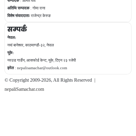
सम्पादक
: अमित थेवे
अतिथि सम्पादक
: गोमा राना
विशेष संवाददाताः
राजेन्द्र केरुङ
सम्पर्क
नेपाल:
नयां बानेश्वर, काठमाण्डौ-३२, नेपाल
यूके:
नरउड गार्डेन, आसफोर्ड केन्ट, यूके, टिएन २३ १जेपी
इमेल
: nepalisamachar@outlook.com
© Copyright 2009-2026, All Rights Reserved |
nepaliSamachar.com
Facebook
Twitter
LinkedIn
YouTube
TikTok