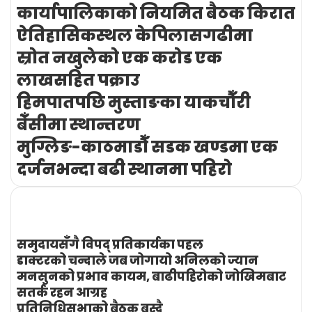
कार्यापालिकाको नियमित बैठक किरात
ऐतिहासिकस्थल केपिलासगढीमा
स्रोत नखुलेको एक करोड एक
लाखसहित पक्राउ
हिमपातपछि मुस्ताङका याकचौँरी
बेँसीमा स्थान्तरण
मुग्लिङ-काठमाडौँ सडक खण्डमा एक
दर्जनभन्दा बढी स्थानमा पहिरो
समुदायसँगै विपद् प्रतिकार्यका पहल
डाक्टरको चन्दाले जब जोगायो अनिलको ज्यान
मनसुनको प्रभाव कायम, बाढीपहिरोको जोखिमबाट
सतर्क रहन आग्रह
प्रतिनिधिसभाको बैठक बस्दै