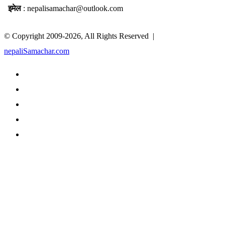
इमेल
: nepalisamachar@outlook.com
© Copyright 2009-2026, All Rights Reserved |
nepaliSamachar.com
Facebook
Twitter
LinkedIn
YouTube
TikTok
Facebook
Twitter
WhatsApp
Telegram
Back
to
top
button