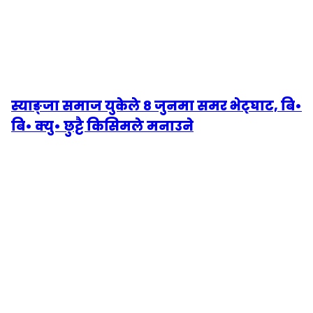
स्याङ्जा समाज युकेले ८ जुनमा समर भेट्घाट, बि•
बि• क्यु• छुट्टै किसिमले मनाउने