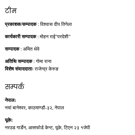
टीम
प्रकाशक/सम्पादक
: विश्वास दीप तिगेला
कार्यकारी सम्पादक
: मोहन राई”परदेशी”
सम्पादक
: अमित थेवे
अतिथि सम्पादक
: गोमा राना
विशेष संवाददाताः
राजेन्द्र केरुङ
सम्पर्क
नेपाल:
नयां बानेश्वर, काठमाण्डौ-३२, नेपाल
यूके:
नरउड गार्डेन, आसफोर्ड केन्ट, यूके, टिएन २३ १जेपी