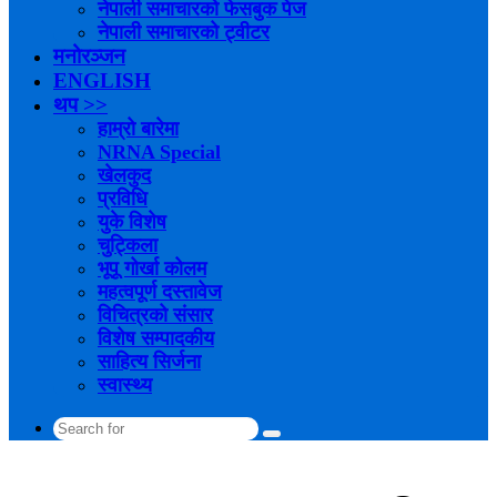
नेपाली समाचारको फेसबुक पेज
नेपाली समाचारको ट्वीटर
मनोरञ्जन
ENGLISH
थप >>
हाम्रो बारेमा
NRNA Special
खेलकुद
प्रविधि
युके विशेष
चुट्किला
भूपू गोर्खा कोलम
महत्वपूर्ण दस्तावेज
विचित्रको संसार
विशेष सम्पादकीय
साहित्य सिर्जना
स्वास्थ्य
Search
for