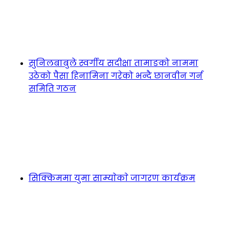
सुनिलबाबुले स्वर्गीय सदीक्षा तामाङको नाममा
उठेको पैसा हिनामिना गरेको भन्दै छानवीन गर्न
समिति गठन
सिक्किममा युमा साम्याेकाे जागरण कार्यक्रम