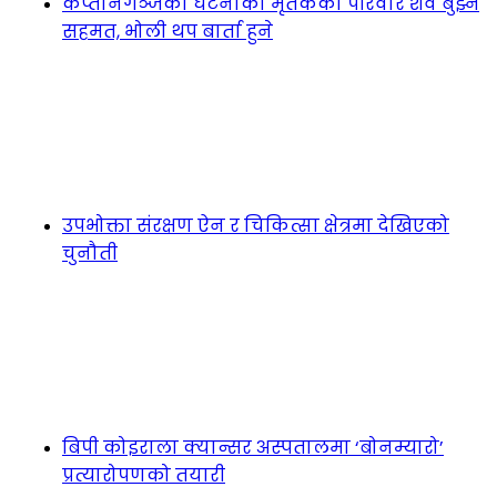
कप्तानगञ्जका घटनाका मृतकका परिवार शव बुझ्न
सहमत, भोली थप बार्ता हुने
उपभोक्ता संरक्षण ऐन र चिकित्सा क्षेत्रमा देखिएको
चुनौती
बिपी कोइराला क्यान्सर अस्पतालमा ‘बोनम्यारो’
प्रत्यारोपणको तयारी