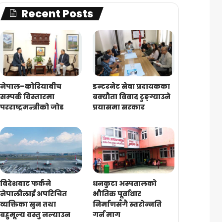
Recent Posts
नेपाल–कोरियाबीच
इन्टरनेट सेवा प्रदायकका
सम्पर्क विस्तारमा
बक्यौता विवाद टुङ्ग्याउने
परराष्ट्रमन्त्रीको जोड
प्रयासमा सरकार
विदेशबाट फर्कने
धनकुटा अस्पतालको
नेपालीलाई अपरिचित
भौतिक पूर्वाधार
व्यक्तिका सुन तथा
निर्माणसँगै स्तरोन्नति
बहुमूल्य वस्तु नल्याउन
गर्न माग