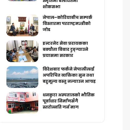
स्मृतिमा बेलायतमा
शोकसभा
नेपाल–कोरियाबीच सम्पर्क
विस्तारमा परराष्ट्रमन्त्रीको
जोड
इन्टरनेट सेवा प्रदायकका
बक्यौता विवाद टुङ्ग्याउने
प्रयासमा सरकार
विदेशबाट फर्कने नेपालीलाई
अपरिचित व्यक्तिका सुन तथा
बहुमूल्य वस्तु नल्याउन आग्रह
धनकुटा अस्पतालको भौतिक
पूर्वाधार निर्माणसँगै
स्तरोन्नति गर्न माग