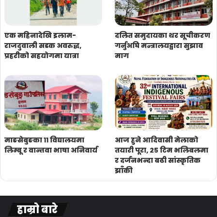
एक महिनादेखि इलाम-
दलित समुदायका थर सूचीकरण
राजदुवाली सडक अवरुद्ध,
गर्नुअघि मन्त्रालयद्वारा सुझाव
प्रहरीको सहयोगमा यात्रा
माग
माङसेबुङका ११ विद्यालयमा
आज हुने आदिवासी मेलाको
लिम्बू र वान्तवा भाषा अनिवार्य
तयारी पूरा, २५ टिम भलिबलमा
र दर्जनभन्दा बढी सांस्कृतिक
झाँकी
हाम्रो बारे