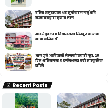
दलित समुदायका थर सूचीकरण गर्नुअघि
मन्त्रालयद्वारा सुझाव माग
माङसेबुङका ११ विद्यालयमा लिम्बू र वान्तवा
भाषा अनिवार्य
आज हुने आदिवासी मेलाको तयारी पूरा, २५
टिम भलिबलमा र दर्जनभन्दा बढी सांस्कृतिक
झाँकी
Recent Posts