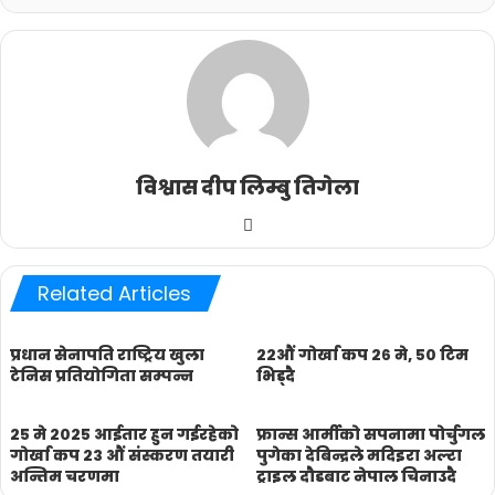
विश्वास दीप लिम्बु तिगेला
Website
Related Articles
प्रधान सेनापति राष्ट्रिय खुला
२२औं गोर्खा कप २६ मे, ५० टिम
टेनिस प्रतियोगिता सम्पन्न
भिड्दै
२५ मे २०२५ आईतार हुन गईरहेको
फ्रान्स आर्मीको सपनामा पोर्चुगल
गोर्खा कप २३ औं संस्करण तयारी
पुगेका देबिन्द्रले मदिइरा अल्टा
अन्तिम चरणमा
ट्राइल दौडबाट नेपाल चिनाउदै