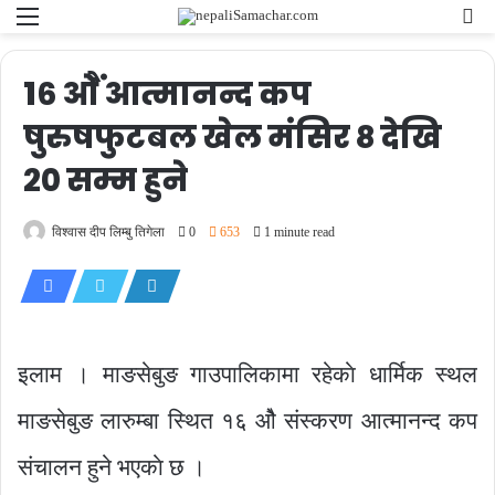
Menu
Se
fo
१६ ओैं आत्मानन्द कप
षुरुषफुटबल खेल मंसिर ८ देखि
२० सम्म हुने
विश्वास दीप लिम्बु तिगेला
0
653
1 minute read
इलाम । माङसेबुङ गाउपालिकामा रहेकाे धार्मिक स्थल
माङसेबुङ लारुम्बा स्थित १६ ओै संस्करण आत्मानन्द कप
संचालन हुने भएकाे छ ।