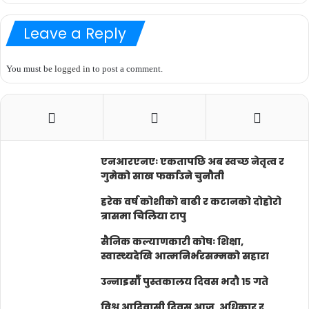
Leave a Reply
You must be
logged in
to post a comment.
एनआरएनएः एकतापछि अब स्वच्छ नेतृत्व र
गुमेको साख फर्काउने चुनौती
हरेक वर्ष कोशीको बाढी र कटानको दोहोरो
त्रासमा चिलिया टापु
सैनिक कल्याणकारी कोषः शिक्षा,
स्वास्थ्यदेखि आत्मनिर्भरसम्मको सहारा
उन्नाइसौँ पुस्तकालय दिवस भदौ १५ गते
विश्व आदिवासी दिवस आज, अधिकार र