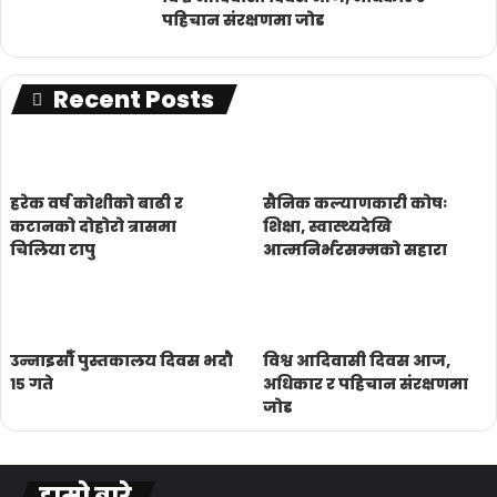
पहिचान संरक्षणमा जोड
Recent Posts
हरेक वर्ष कोशीको बाढी र
सैनिक कल्याणकारी कोषः
कटानको दोहोरो त्रासमा
शिक्षा, स्वास्थ्यदेखि
चिलिया टापु
आत्मनिर्भरसम्मको सहारा
उन्नाइसौँ पुस्तकालय दिवस भदौ
विश्व आदिवासी दिवस आज,
१५ गते
अधिकार र पहिचान संरक्षणमा
जोड
हाम्रो बारे