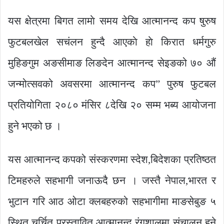
यस क्षेत्रमा बिगत लामाे समय देखि आत्मानन्द कप षुरुष
फुटबलखेल सचंलन हुन्दै आएकाे हाे किरात धर्मगुरु
मुहिङगुम अङसीमाङ लिङदेन आत्मानन्द सेइङको ७० औं
जन्मोत्सवको अवसरमा आत्मानन्द कप” पुरुष फुटबल
प्रतियोगिता २०८० मंसिर ८देखि २० सम्म भब्य आयोजना
हुने भएको छ ।
यस आत्मानन्द कपको संस्करणमा स्देश,बिदेशका प्रतिष्ठत
टिमहरुले सहभागी जनाऊदै छन । जस्तै नेपाल,भारत र
भुटान गरि आठ ओटा क्लबहरुको सहभागीमा माङसेबुङ ५
स्थित चर्चित प्रस्तावित आत्मानन्द रंगशालमा संचालन हुने