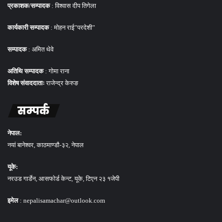
प्रकाशक/सम्पादक
: विश्वास दीप तिगेला
कार्यकारी सम्पादक
: मोहन राई”परदेशी”
सम्पादक
: अमित थेवे
अतिथि सम्पादक
: गोमा राना
विशेष संवाददाताः
राजेन्द्र केरुङ
सम्पर्क
नेपाल:
नयां बानेश्वर, काठमाण्डौ-३२, नेपाल
यूके:
नरउड गार्डेन, आसफोर्ड केन्ट, यूके, टिएन २३ १जेपी
इमेल
: nepalisamachar@outlook.com