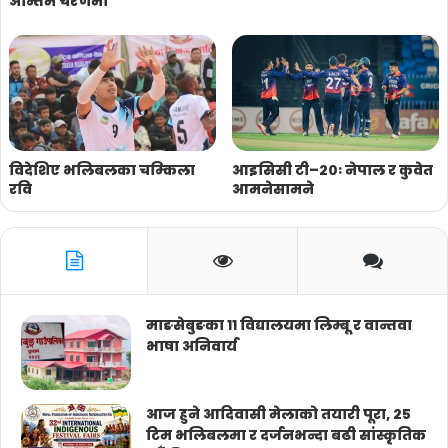
अन्तिम चरणमा
विदेशिए भलिबलका चम्किला
आइसिसी टी–२०ः नेपाल र कुवेत
रवि
आमनेसामने
माङसेबुङका ११ विद्यालयमा लिम्बू र वान्तवा
भाषा अनिवार्य
आज हुने आदिवासी मेलाको तयारी पूरा, २५
टिम भलिबलमा र दर्जनभन्दा बढी सांस्कृतिक