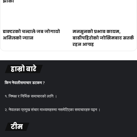
झाँकी
डाक्टरको चन्दाले जब जोगायो
मनसुनको प्रभाव कायम,
अनिलको ज्यान
बाढीपहिरोको जोखिमबाट सतर्क
रहन आग्रह
हाम्रो बारे
किन नेपालीसमाचार डटकम ?
१. निष्पक्ष र निर्भिक समाचारको लागि ।
२. नेपालका प्रमुख संचार माध्यामहरुमा नसमेटिएका समाचारहरु पढ्न ।
टीम