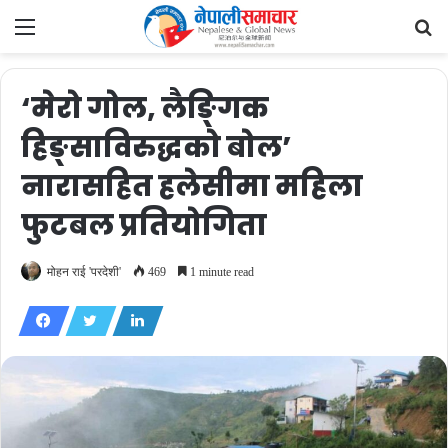
Menu
Se
fo
‘मेरो गोल, लैङ्गिक
हिङ्साविरुद्धको बोल’
नारासहित हलेसीमा महिला
फुटबल प्रतियोगिता
मोहन राई 'परदेशी'
469
1 minute read