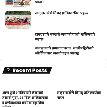
झाँकी
समुदायसँगै विपद् प्रतिकार्यका पहल
डाक्टरको चन्दाले जब जोगायो अनिलको
ज्यान
मनसुनको प्रभाव कायम, बाढीपहिरोको
जोखिमबाट सतर्क रहन आग्रह
Recent Posts
आज हुने आदिवासी मेलाको
समुदायसँगै विपद् प्रतिकार्यका
तयारी पूरा, २५ टिम भलिबलमा
पहल
र दर्जनभन्दा बढी सांस्कृतिक