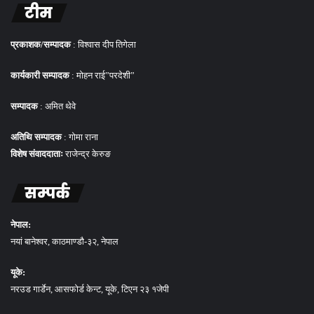
टीम
प्रकाशक/सम्पादक
: विश्वास दीप तिगेला
कार्यकारी सम्पादक
: मोहन राई”परदेशी”
सम्पादक
: अमित थेवे
अतिथि सम्पादक
: गोमा राना
विशेष संवाददाताः
राजेन्द्र केरुङ
सम्पर्क
नेपाल:
नयां बानेश्वर, काठमाण्डौ-३२, नेपाल
यूके:
नरउड गार्डेन, आसफोर्ड केन्ट, यूके, टिएन २३ १जेपी