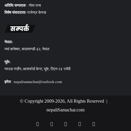
अतिथि सम्पादक
: गोमा राना
विशेष संवाददाताः
राजेन्द्र केरुङ
सम्पर्क
नेपाल:
नयां बानेश्वर, काठमाण्डौ-३२, नेपाल
यूके:
नरउड गार्डेन, आसफोर्ड केन्ट, यूके, टिएन २३ १जेपी
इमेल
: nepalisamachar@outlook.com
© Copyright 2009-2026, All Rights Reserved |
nepaliSamachar.com
Facebook
Twitter
LinkedIn
YouTube
TikTok