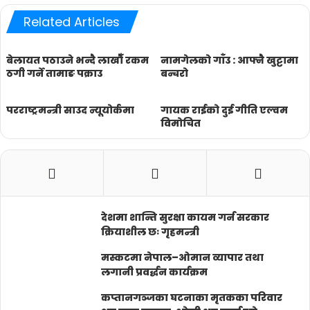
Related Articles
बेलायत पठाउने भन्दै लाखौँ रकम
नामगेलको गाँउ : आफ्नै खुट्टामा
ठगी गर्ने तामाङ पक्राउ
बन्चरो
परराष्ट्रमन्त्री साउद न्यूयोर्कमा
गायक राईको दुई गीति एल्वम
विमोचित
देशमा शान्ति सुरक्षा कायम गर्न सरकार
क्रियाशील छः गृहमन्त्री
मस्कटमा नेपाल–ओमान व्यापार तथा
लगानी प्रवर्द्धन कार्यक्रम
कप्तानगञ्जका घटनाका मृतकका परिवार