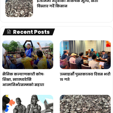
इलाममा अदुवाको आकर्षक मूल्य, खेती
विस्तार गर्दै किसान
Recent Posts
सैनिक कल्याणकारी कोषः
उन्नाइसौँ पुस्तकालय दिवस भदौ
शिक्षा, स्वास्थ्यदेखि
१५ गते
आत्मनिर्भरसम्मको सहारा