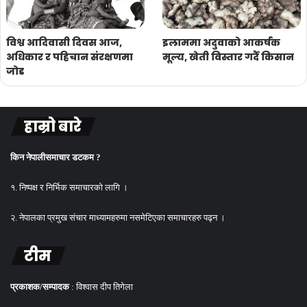
विश्व आदिवासी दिवस आज,
इलाममा अदुवाको आकर्षक
अधिकार र पहिचान संरक्षणमा
मूल्य, खेती विस्तार गर्दै किसान
जोड
हाम्रो बारे
किन नेपालीसमाचार डटकम ?
१. निष्पक्ष र निर्भिक समाचारको लागि ।
२. नेपालका प्रमुख संचार माध्यामहरुमा नसमेटिएका समाचारहरु पढ्न ।
टीम
प्रकाशक/सम्पादक
: विश्वास दीप तिगेला