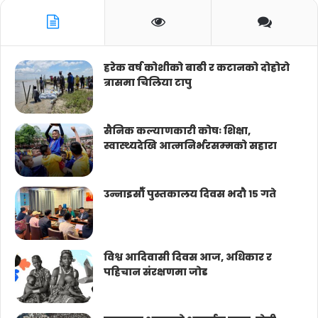
हरेक वर्ष कोशीको बाढी र कटानको दोहोरो
त्रासमा चिलिया टापु
सैनिक कल्याणकारी कोषः शिक्षा,
स्वास्थ्यदेखि आत्मनिर्भरसम्मको सहारा
उन्नाइसौँ पुस्तकालय दिवस भदौ १५ गते
विश्व आदिवासी दिवस आज, अधिकार र
पहिचान संरक्षणमा जोड