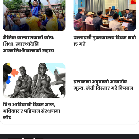
सैनिक कल्याणकारी कोषः
उन्नाइसौँ पुस्तकालय दिवस भदौ
शिक्षा, स्वास्थ्यदेखि
१५ गते
आत्मनिर्भरसम्मको सहारा
इलाममा अदुवाको आकर्षक
मूल्य, खेती विस्तार गर्दै किसान
विश्व आदिवासी दिवस आज,
अधिकार र पहिचान संरक्षणमा
जोड