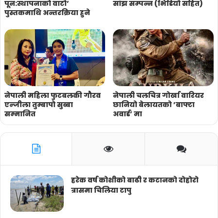
पून:स्थापनाको वाटो’
साँझ सम्पन्न (भिडियो सहित)
पुस्तकमाथि अन्तरक्रिया हुने
नेपाली महिला फुटबलकी गौरव
नेपाली चलचित्र गोर्खा वारियर
एन्जीला तुम्बापो सुब्बा
छानियो बेलायतको ’बाफ्टा
सम्मानित
अवार्ड’ मा
हरेक वर्ष कोशीको बाढी र कटानको दोहोरो
त्रासमा चिलिया टापु