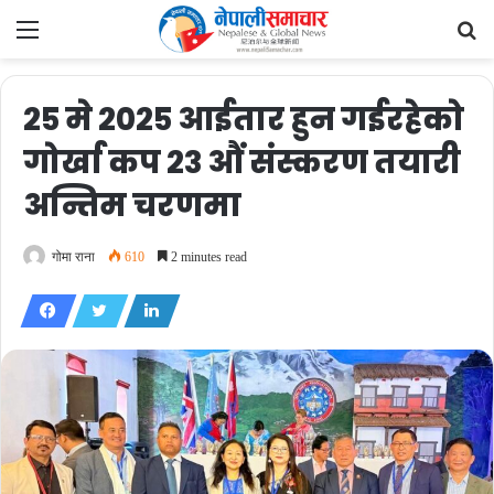
Menu
Se
fo
२५ मे २०२५ आईतार हुन गईरहेको
गोर्खा कप २३ औं संस्करण तयारी
अन्तिम चरणमा
गोमा राना
610
2 minutes read