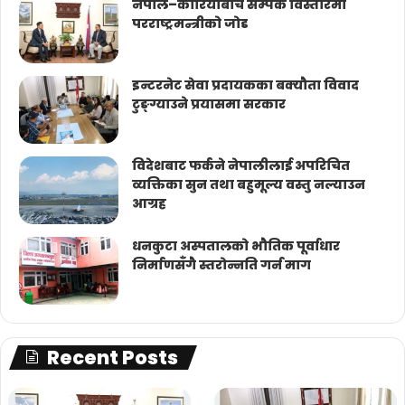
नेपाल–कोरियाबीच सम्पर्क विस्तारमा
परराष्ट्रमन्त्रीको जोड
इन्टरनेट सेवा प्रदायकका बक्यौता विवाद
टुङ्ग्याउने प्रयासमा सरकार
विदेशबाट फर्कने नेपालीलाई अपरिचित
व्यक्तिका सुन तथा बहुमूल्य वस्तु नल्याउन
आग्रह
धनकुटा अस्पतालको भौतिक पूर्वाधार
निर्माणसँगै स्तरोन्नति गर्न माग
Recent Posts