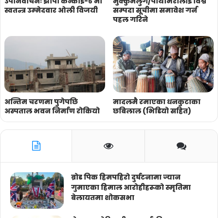
उपनिर्वाचनः झापा कन्काई-६ मा
मुक्कुमलुंग/पाथीभरालाई विश्व
स्वतन्त्र उम्मेदवार ओली विजयी
सम्पदा सूचीमा समावेश गर्न
पहल गरिने
अन्तिम चरणमा पुगेपछि
मादलमै रमाएका धनकुटाका
अस्पताल भवन निर्माण रोकियो
छबिलाल (भिडियो सहित)
ब्रोड पिक हिमपहिरो दुर्घटनामा ज्यान
गुमाएका हिमाल आरोहीहरूको स्मृतिमा
बेलायतमा शोकसभा