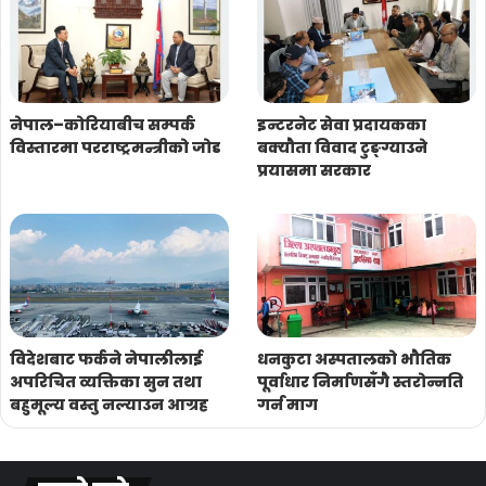
नेपाल–कोरियाबीच सम्पर्क
इन्टरनेट सेवा प्रदायकका
विस्तारमा परराष्ट्रमन्त्रीको जोड
बक्यौता विवाद टुङ्ग्याउने
प्रयासमा सरकार
विदेशबाट फर्कने नेपालीलाई
धनकुटा अस्पतालको भौतिक
अपरिचित व्यक्तिका सुन तथा
पूर्वाधार निर्माणसँगै स्तरोन्नति
बहुमूल्य वस्तु नल्याउन आग्रह
गर्न माग