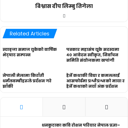
विश्वास दीप लिम्बु तिगेला
Website
Related Articles
स्याङ्जा समाज युकेको वार्षिक
पत्रकार महासंघ यूके सदस्यमा
भेट्घाट सम्पन्न
४० आवेदन स्वीकृत, निर्वाचन
समिति संयोजकमा खपांगी
नेपाली मेलामा किराँती
हेर्ने कथाकी विद्या र कमललाई
धर्मलवम्बीहरुले प्रर्दशन गरे
आसफोर्डमा प्रश्नैप्रश्नको माया र
झाँकी
हेर्ने कथाको नयाँ अंक प्रर्दशन
धनकुटाका कवि रोशन परियार नेपाल प्रज्ञा–