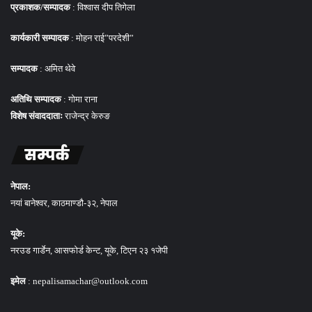
प्रकाशक/सम्पादक
: विश्वास दीप तिगेला
कार्यकारी सम्पादक
: मोहन राई”परदेशी”
सम्पादक
: अमित थेवे
अतिथि सम्पादक
: गोमा राना
विशेष संवाददाताः
राजेन्द्र केरुङ
सम्पर्क
नेपाल:
नयां बानेश्वर, काठमाण्डौ-३२, नेपाल
यूके:
नरउड गार्डेन, आसफोर्ड केन्ट, यूके, टिएन २३ १जेपी
इमेल
: nepalisamachar@outlook.com