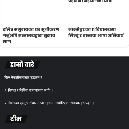
प्रहरीको सहयोगमा यात्रा
दलित समुदायका थर सूचीकरण
माङसेबुङका ११ विद्यालयमा
गर्नुअघि मन्त्रालयद्वारा सुझाव
लिम्बू र वान्तवा भाषा अनिवार्य
माग
हाम्रो बारे
किन नेपालीसमाचार डटकम ?
१. निष्पक्ष र निर्भिक समाचारको लागि ।
२. नेपालका प्रमुख संचार माध्यामहरुमा नसमेटिएका समाचारहरु पढ्न ।
टीम