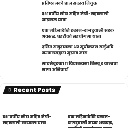
प्रतिष्ठानको प्राज्ञ सदस्य नियुक्त
दश वर्षीय छोरा सहित मेची-महाकाली
साइकल यात्रा
एक महिनादेखि इलाम-राजदुवाली सडक
अवरुद्ध, प्रहरीको सहयोगमा यात्रा
दलित समुदायका थर सूचीकरण गर्नुअघि
मन्त्रालयद्वारा सुझाव माग
माङसेबुङका ११ विद्यालयमा लिम्बू र वान्तवा
भाषा अनिवार्य
Recent Posts
दश वर्षीय छोरा सहित मेची-
एक महिनादेखि इलाम-
महाकाली साइकल यात्रा
राजदुवाली सडक अवरुद्ध,