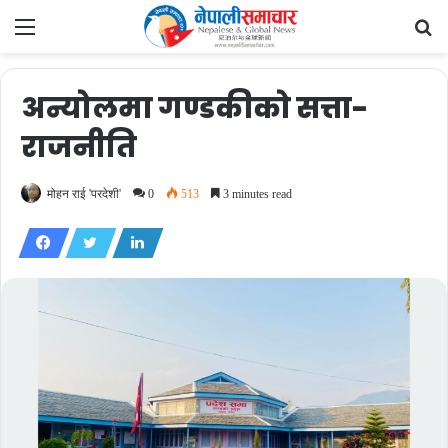
Menu
Se
fo
अन्योलमा गण्डकीको सत्ता-
राजनीति
मोहन राई 'परदेशी'
0
513
3 minutes read