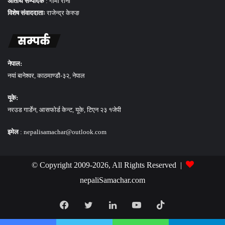
अतिथि सम्पादक
: गोमा राना
विशेष संवाददाताः
राजेन्द्र केरुङ
सम्पर्क
नेपाल:
नयां बानेश्वर, काठमाण्डौ-३२, नेपाल
यूके:
नरउड गार्डेन, आसफोर्ड केन्ट, यूके, टिएन २३ १जेपी
इमेल
: nepalisamachar@outlook.com
© Copyright 2009-2026, All Rights Reserved |
nepaliSamachar.com
Facebook
Twitter
LinkedIn
YouTube
TikTok