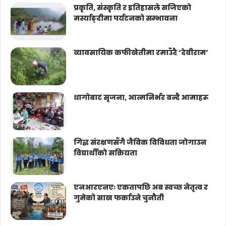
प्रकृति, संस्कृति र इतिहासले सजिएको
मर्स्याङ्दीमा पर्यटनको सम्भावना
व्यावसायिक कफीखेतीमा रमाउँदै ‘देवीराम’
धागोबाट सृजना, आत्मनिर्भर बन्दै आमाहरू
गिद्ध संरक्षणसँगै जैविक विविधता जोगाउन
विद्यार्थीको सक्रियता
एनआरएनएः एकतापछि अब स्वच्छ नेतृत्व र
गुमेको साख फर्काउने चुनौती