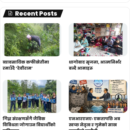
Recent Posts
व्यावसायिक कफीखेतीमा
धागोबाट सृजना, आत्मनिर्भर
रमाउँदै ‘देवीराम’
बन्दै आमाहरू
गिद्ध संरक्षणसँगै जैविक
एनआरएनएः एकतापछि अब
विविधता जोगाउन विद्यार्थीको
स्वच्छ नेतृत्व र गुमेको साख