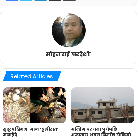
मोहन राई 'परदेशी'
Related Articles
सुदूरपश्चिममा आज ‘ठूलीरात’
अन्तिम चरणमा पुगेपछि
मनाइँदै
अस्पताल भवन निर्माण रोकियो