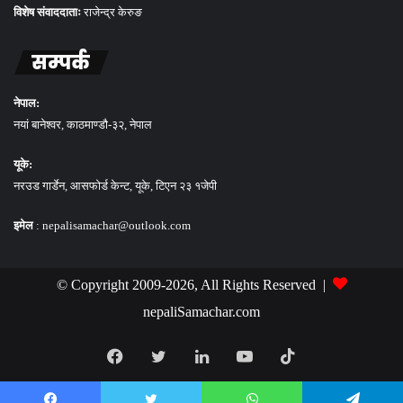
विशेष संवाददाताः
राजेन्द्र केरुङ
सम्पर्क
नेपाल:
नयां बानेश्वर, काठमाण्डौ-३२, नेपाल
यूके:
नरउड गार्डेन, आसफोर्ड केन्ट, यूके, टिएन २३ १जेपी
इमेल
: nepalisamachar@outlook.com
© Copyright 2009-2026, All Rights Reserved |
nepaliSamachar.com
Facebook
Twitter
LinkedIn
YouTube
TikTok