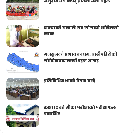
समुदायसँगै विपद् प्रतिकार्यका पहल
डाक्टरको चन्दाले जब जोगायो अनिलको
ज्यान
मनसुनको प्रभाव कायम, बाढीपहिरोको
जोखिमबाट सतर्क रहन आग्रह
प्रतिनिधिसभाको बैठक बस्दै
कक्षा १२ को मौका परीक्षाको परीक्षाफल
प्रकाशित