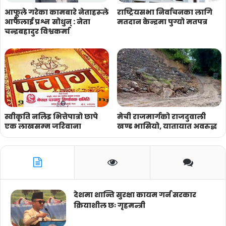
आफूले गरेका कामबारे नेताहरूले
राष्ट्रियसभा निर्वाचनका लागि
आफैँलाई प्रश्न सोधुन् : नेता
मतदान केन्द्रमा पुग्यो मतपत्र
चन्द्रबहादुर विश्वकर्मा
स्वीकृति नलिइ भित्तेपात्रो छापे
मेची राजमार्गको राजदुवाली
एक लाखसम्म जरिवाना
खण्ड भासियो, यातायात अवरुद्ध
देशमा शान्ति सुरक्षा कायम गर्न सरकार
क्रियाशील छः गृहमन्त्री