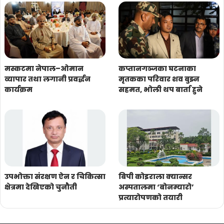
मस्कटमा नेपाल–ओमान
कप्तानगञ्जका घटनाका
व्यापार तथा लगानी प्रवर्द्धन
मृतकका परिवार शव बुझ्न
कार्यक्रम
सहमत, भोली थप बार्ता हुने
उपभोक्ता संरक्षण ऐन र चिकित्सा
बिपी कोइराला क्यान्सर
क्षेत्रमा देखिएको चुनौती
अस्पतालमा ‘बोनम्यारो’
प्रत्यारोपणको तयारी