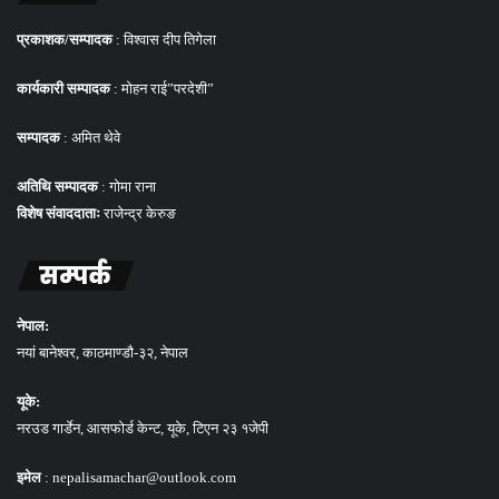
प्रकाशक/सम्पादक
: विश्वास दीप तिगेला
कार्यकारी सम्पादक
: मोहन राई”परदेशी”
सम्पादक
: अमित थेवे
अतिथि सम्पादक
: गोमा राना
विशेष संवाददाताः
राजेन्द्र केरुङ
सम्पर्क
नेपाल:
नयां बानेश्वर, काठमाण्डौ-३२, नेपाल
यूके:
नरउड गार्डेन, आसफोर्ड केन्ट, यूके, टिएन २३ १जेपी
इमेल
: nepalisamachar@outlook.com