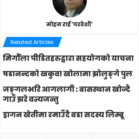
मोहन राई 'परदेशी'
Related Articles
मिर्गाैला पीडितहरुद्वारा सहयोगको याचना
षडानन्दको खकुवा खोलामा झोलुङ्गे पुल
जङ्गलभरि आगलागी : बासस्थान खोज्दै
गाउँ झरे वन्यजन्तु
ड्रागन खेतीमा रमाउँदै वडा सदस्य लिम्बू