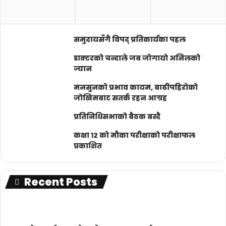
समुदायसँगै विपद् प्रतिकार्यका पहल
डाक्टरको चन्दाले जब जोगायो अनिलको
ज्यान
मनसुनको प्रभाव कायम, बाढीपहिरोको
जोखिमबाट सतर्क रहन आग्रह
प्रतिनिधिसभाको बैठक बस्दै
कक्षा १२ को मौका परीक्षाको परीक्षाफल
प्रकाशित
Recent Posts