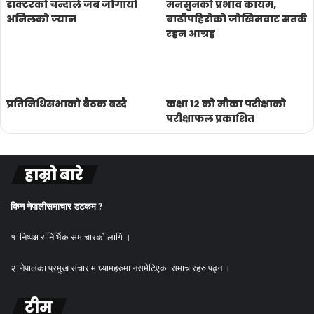
डाक्टरको चन्दाले जब जोगायो
मनसुनको प्रभाव कायम,
अनिलको ज्यान
बाढीपहिरोको जोखिमबाट सतर्क
रहन आग्रह
प्रतिनिधिसभाको बैठक बस्दै
कक्षा १२ को मौका परीक्षाको
परीक्षाफल प्रकाशित
हाम्रो बारे
किन नेपालीसमाचार डटकम ?
१. निष्पक्ष र निर्भिक समाचारको लागि ।
२. नेपालका प्रमुख संचार माध्यामहरुमा नसमेटिएका समाचारहरु पढ्न ।
टीम