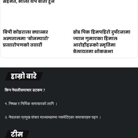
सहमत, भोली थप बार्ता हुने
बिपी कोइराला क्यान्सर
ब्रोड पिक हिमपहिरो दुर्घटनामा
अस्पतालमा ‘बोनम्यारो’
ज्यान गुमाएका हिमाल
प्रत्यारोपणको तयारी
आरोहीहरूको स्मृतिमा
बेलायतमा शोकसभा
हाम्रो बारे
किन नेपालीसमाचार डटकम ?
१. निष्पक्ष र निर्भिक समाचारको लागि ।
२. नेपालका प्रमुख संचार माध्यामहरुमा नसमेटिएका समाचारहरु पढ्न ।
टीम