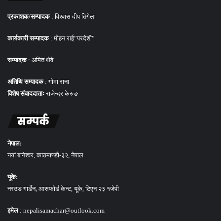
प्रकाशक/सम्पादक
: विश्वास दीप तिगेला
कार्यकारी सम्पादक
: मोहन राई”परदेशी”
सम्पादक
: अमित थेवे
अतिथि सम्पादक
: गोमा राना
विशेष संवाददाताः
राजेन्द्र केरुङ
सम्पर्क
नेपाल:
नयां बानेश्वर, काठमाण्डौ-३२, नेपाल
यूके:
नरउड गार्डेन, आसफोर्ड केन्ट, यूके, टिएन २३ १जेपी
इमेल
: nepalisamachar@outlook.com