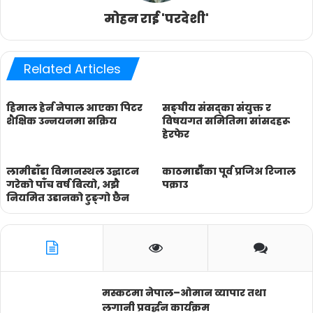
मोहन राई 'परदेशी'
Related Articles
हिमाल हेर्न नेपाल आएका पिटर
सङ्घीय संसद्का संयुक्त र
शैक्षिक उन्नयनमा सक्रिय
विषयगत समितिमा सांसदहरू
हेरफेर
लामीडाँडा विमानस्थल उद्घाटन
काठमाडौँका पूर्व प्रजिअ रिजाल
गरेको पाँच वर्ष बित्यो, अझै
पक्राउ
नियमित उडानको टुङ्गो छैन
मस्कटमा नेपाल–ओमान व्यापार तथा
लगानी प्रवर्द्धन कार्यक्रम