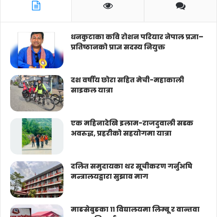
धनकुटाका कवि रोशन परियार नेपाल प्रज्ञा–
प्रतिष्ठानको प्राज्ञ सदस्य नियुक्त
दश वर्षीय छोरा सहित मेची-महाकाली
साइकल यात्रा
एक महिनादेखि इलाम-राजदुवाली सडक
अवरुद्ध, प्रहरीको सहयोगमा यात्रा
दलित समुदायका थर सूचीकरण गर्नुअघि
मन्त्रालयद्वारा सुझाव माग
माङसेबुङका ११ विद्यालयमा लिम्बू र वान्तवा