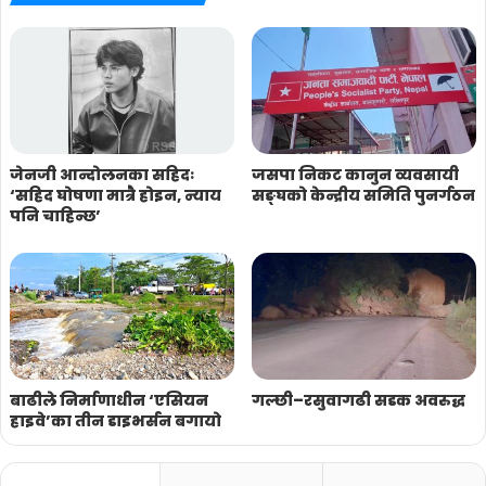
जेनजी आन्दोलनका सहिदः
जसपा निकट कानुन व्यवसायी
‘सहिद घोषणा मात्रै होइन, न्याय
सङ्घको केन्द्रीय समिति पुनर्गठन
पनि चाहिन्छ’
बाढीले निर्माणाधीन ‘एसियन
गल्छी–रसुवागढी सडक अवरुद्ध
हाइवे’का तीन डाइभर्सन बगायो