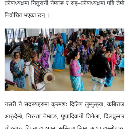
कोषाध्यक्षमा नितुरानी नेम्बाङ र सह–कोषाध्यक्षमा पबि तेम्बे
निर्वाचित भएका छन् ।
यसरी नै सदस्यहरुमा क्रमशः दिलिप लुम्फुङ्वा, कबिराज
आङ्देम्बे, निरन्ता नेम्बाङ, पुष्पादिवानी तिगेला, दिलकुमार
चोङ्बाङ, बिपना हाङगाम, सुस्निता लिम्बू, आशा हाम्सोहाङ,