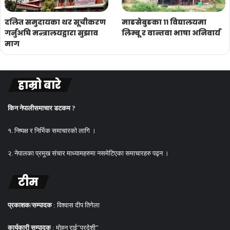
दलित समुदायका थर सूचीकरण
माङसेबुङका ११ विद्यालयमा
गर्नुअघि मन्त्रालयद्वारा सुझाव
लिम्बू र वान्तवा भाषा अनिवार्य
माग
हाम्रो बारे
किन नेपालीसमाचार डटकम ?
१. निष्पक्ष र निर्भिक समाचारको लागि ।
२. नेपालका प्रमुख संचार माध्यामहरुमा नसमेटिएका समाचारहरु पढ्न ।
टीम
प्रकाशक/सम्पादक
: विश्वास दीप तिगेला
कार्यकारी सम्पादक
: मोहन राई”परदेशी”