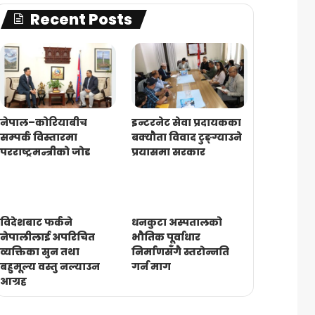
Recent Posts
नेपाल–कोरियाबीच
इन्टरनेट सेवा प्रदायकका
सम्पर्क विस्तारमा
बक्यौता विवाद टुङ्ग्याउने
परराष्ट्रमन्त्रीको जोड
प्रयासमा सरकार
विदेशबाट फर्कने
धनकुटा अस्पतालको
नेपालीलाई अपरिचित
भौतिक पूर्वाधार
व्यक्तिका सुन तथा
निर्माणसँगै स्तरोन्नति
बहुमूल्य वस्तु नल्याउन
गर्न माग
आग्रह