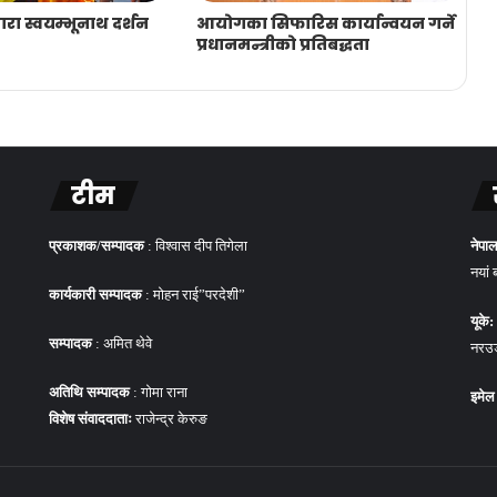
वारा स्वयम्भूनाथ दर्शन
आयोगका सिफारिस कार्यान्वयन गर्ने
प्रधानमन्त्रीको प्रतिबद्धता
टीम
प्रकाशक/सम्पादक
: विश्वास दीप तिगेला
नेपाल
नयां 
कार्यकारी सम्पादक
: मोहन राई”परदेशी”
यूके:
सम्पादक
: अमित थेवे
नरउड 
अतिथि सम्पादक
: गोमा राना
इमेल
विशेष संवाददाताः
राजेन्द्र केरुङ