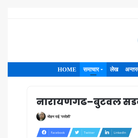
HOME
समाचार
लेख
अन्तरव
नारायणगढ–बुटवल सडक
मोहन राई 'परदेशी'
Facebook
Twitter
LinkedIn