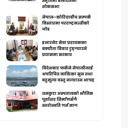
स्मृतिमा बेलायतमा
शोकसभा
नेपाल–कोरियाबीच सम्पर्क
विस्तारमा परराष्ट्रमन्त्रीको
जोड
इन्टरनेट सेवा प्रदायकका
बक्यौता विवाद टुङ्ग्याउने
प्रयासमा सरकार
विदेशबाट फर्कने नेपालीलाई
अपरिचित व्यक्तिका सुन तथा
बहुमूल्य वस्तु नल्याउन आग्रह
धनकुटा अस्पतालको भौतिक
पूर्वाधार निर्माणसँगै
स्तरोन्नति गर्न माग