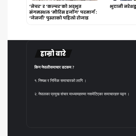
‘नेचर’ र ‘कल्चर’को अद्भुत
भुटानी नरेशद्
संगमस्थल ‘मौरिस हर्जोग’ पदमार्ग :
‘जेनजी’ पुस्ताको पहिलो रोजाइ
हाम्रो बारे
किन नेपालीसमाचार डटकम ?
१. निष्पक्ष र निर्भिक समाचारको लागि ।
२. नेपालका प्रमुख संचार माध्यामहरुमा नसमेटिएका समाचारहरु पढ्न ।