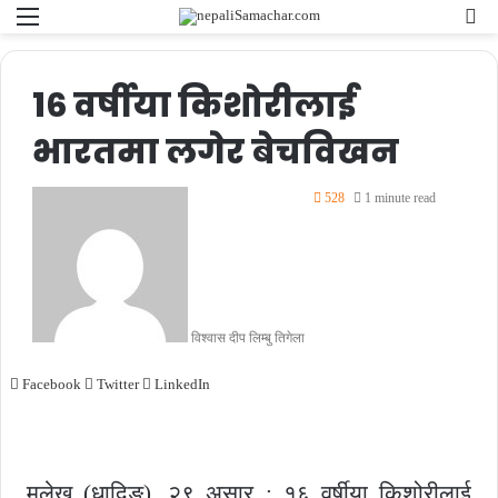
Menu
Se
fo
१६ वर्षीया किशोरीलाई
भारतमा लगेर बेचविखन
528
1 minute read
विश्वास दीप लिम्बु तिगेला
Facebook
Twitter
LinkedIn
मलेखु (धादिङ), २९ असार : १६ वर्षीया किशोरीलाई