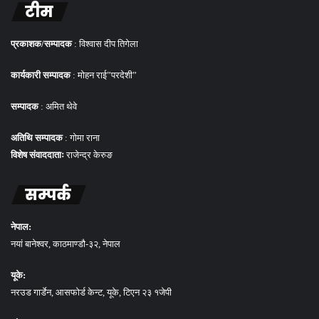
टीम
प्रकाशक/सम्पादक
: विश्वास दीप तिगेला
कार्यकारी सम्पादक
: मोहन राई”परदेशी”
सम्पादक
: अमित थेवे
अतिथि सम्पादक
: गोमा राना
विशेष संवाददाताः
राजेन्द्र केरुङ
सम्पर्क
नेपाल:
नयां बानेश्वर, काठमाण्डौ-३२, नेपाल
यूके:
नरउड गार्डेन, आसफोर्ड केन्ट, यूके, टिएन २३ १जेपी