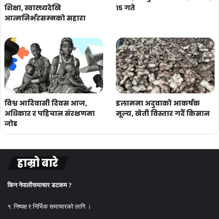
शिक्षा, स्वास्थ्यदेखि
१५ गते
आत्मनिर्भरसम्मको सहारा
विश्व आदिवासी दिवस आज,
इलाममा अदुवाको आकर्षक
अधिकार र पहिचान संरक्षणमा
मूल्य, खेती विस्तार गर्दै किसान
जोड
हाम्रो बारे
किन नेपालीसमाचार डटकम ?
१. निष्पक्ष र निर्भिक समाचारको लागि ।