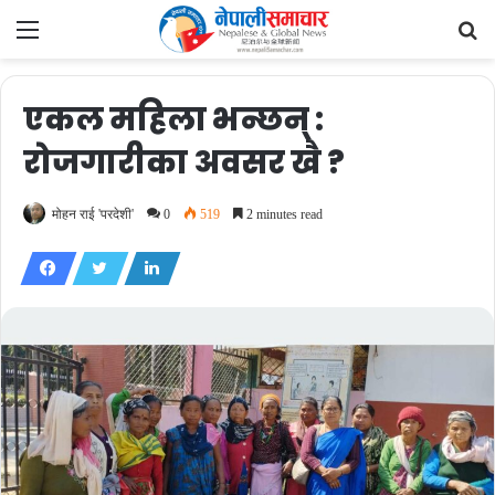
Menu
Se
fo
एकल महिला भन्छन् :
रोजगारीका अवसर खै ?
मोहन राई 'परदेशी'
0
519
2 minutes read