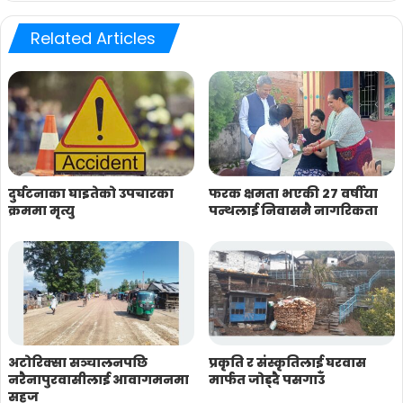
Related Articles
दुर्घटनाका घाइतेको उपचारका
फरक क्षमता भएकी २७ वर्षीया
क्रममा मृत्यु
पन्थलाई निवासमै नागरिकता
अटोरिक्सा सञ्चालनपछि
प्रकृति र संस्कृतिलाई घरवास
नरैनापुरवासीलाई आवागमनमा
मार्फत जोड्दै पसगाउँ
सहज