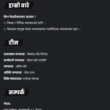
हाम्रो बारे
किन नेपालीसमाचार डटकम ?
१. निष्पक्ष र निर्भिक समाचारको लागि ।
२. नेपालका प्रमुख संचार माध्यामहरुमा नसमेटिएका समाचारहरु पढ्न ।
टीम
प्रकाशक/सम्पादक
: विश्वास दीप तिगेला
कार्यकारी सम्पादक
: मोहन राई”परदेशी”
सम्पादक
: अमित थेवे
अतिथि सम्पादक
: गोमा राना
विशेष संवाददाताः
राजेन्द्र केरुङ
सम्पर्क
नेपाल:
नयां बानेश्वर, काठमाण्डौ-३२, नेपाल