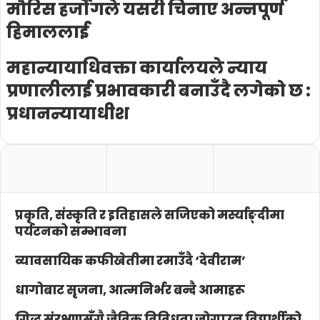
मौरिस हर्जोगले यसरी चिनाए अन्नपूर्ण
हिमाललाई
महान्यायाधिवक्ता कार्यालयले न्याय
प्रणालीलाई प्रभावकारी बनाउँदै लगेको छ :
प्रधानन्यायाधीश
प्रकृति, संस्कृति र इतिहासले सजिएको मर्स्याङ्दीमा
पर्यटनको सम्भावना
व्यावसायिक कफीखेतीमा रमाउँदै ‘देवीराम’
धागोबाट सृजना, आत्मनिर्भर बन्दै आमाहरू
गिद्ध संरक्षणसँगै जैविक विविधता जोगाउन विद्यार्थीको