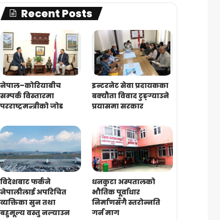
Recent Posts
नेपाल–कोरियाबीच
इन्टरनेट सेवा प्रदायकका
सम्पर्क विस्तारमा
बक्यौता विवाद टुङ्ग्याउने
परराष्ट्रमन्त्रीको जोड
प्रयासमा सरकार
विदेशबाट फर्कने
धनकुटा अस्पतालको
नेपालीलाई अपरिचित
भौतिक पूर्वाधार
व्यक्तिका सुन तथा
निर्माणसँगै स्तरोन्नति
बहुमूल्य वस्तु नल्याउन
गर्न माग