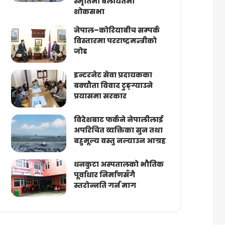
स्मृतिमा बेलायतमा
शोकसभा
नेपाल–कोरियाबीच सम्पर्क
विस्तारमा परराष्ट्रमन्त्रीको
जोड
इन्टरनेट सेवा प्रदायकका
बक्यौता विवाद टुङ्ग्याउने
प्रयासमा सरकार
विदेशबाट फर्कने नेपालीलाई
अपरिचित व्यक्तिका सुन तथा
बहुमूल्य वस्तु नल्याउन आग्रह
धनकुटा अस्पतालको भौतिक
पूर्वाधार निर्माणसँगै
स्तरोन्नति गर्न माग