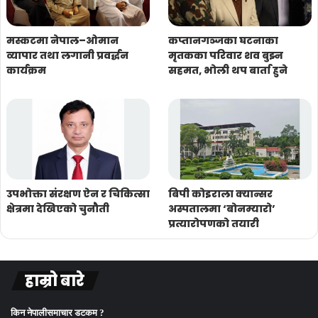
मस्कटमा नेपाल–ओमान
कप्तानगञ्जका घटनाका
व्यापार तथा लगानी प्रवर्द्धन
मृतकका परिवार शव बुझ्न
कार्यक्रम
सहमत, भोली थप बार्ता हुने
उपभोक्ता संरक्षण ऐन र चिकित्सा
बिपी कोइराला क्यान्सर
क्षेत्रमा देखिएको चुनौती
अस्पतालमा ‘बोनम्यारो’
प्रत्यारोपणको तयारी
हाम्रो बारे
किन नेपालीसमाचार डटकम ?