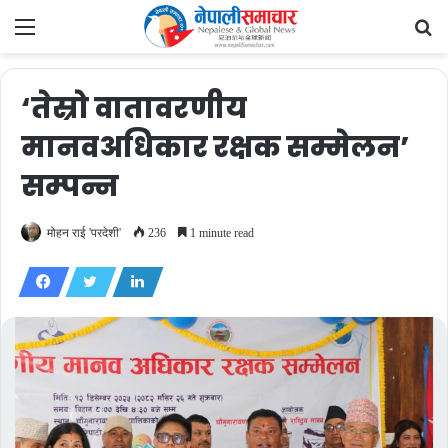
Menu
Se
fo
‘तेस्रो वातावरणीय
मानवअधिकार रक्षक सम्मेलन’
सम्पन्न
मोहन राई 'परदेशी'
236
1 minute read