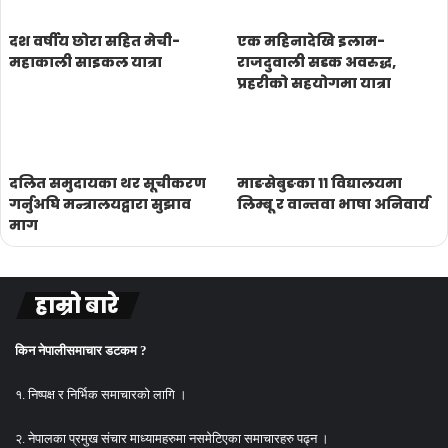
दश वर्षीय छोरा सहित मेची-
एक महिनादेखि इलाम-
महाकाली साइकल यात्रा
राजदुवाली सडक अवरुद्ध,
प्रहरीको सहयोगमा यात्रा
दलित समुदायका थर सूचीकरण
माङसेबुङका ११ विद्यालयमा
गर्नुअघि मन्त्रालयद्वारा सुझाव
लिम्बू र वान्तवा भाषा अनिवार्य
माग
हाम्रो बारे
किन नेपालीसमाचार डटकम ?
१. निष्पक्ष र निर्भिक समाचारको लागि ।
२. नेपालका प्रमुख संचार माध्यामहरुमा नसमेटिएका समाचारहरु पढ्न ।