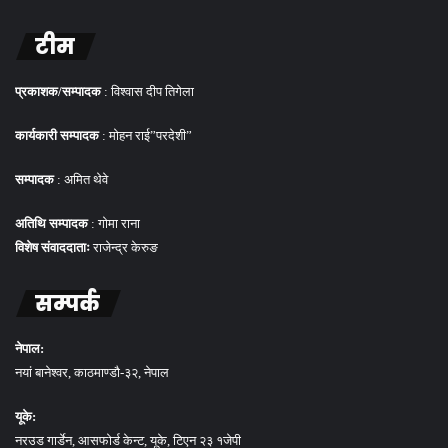
टीम
प्रकाशक/सम्पादक
: विश्वास दीप तिगेला
कार्यकारी सम्पादक
: मोहन राई”परदेशी”
सम्पादक
: अमित थेवे
अतिथि सम्पादक
: गोमा राना
विशेष संवाददाताः
राजेन्द्र केरुङ
सम्पर्क
नेपाल:
नयां बानेश्वर, काठमाण्डौ-३२, नेपाल
यूके:
नरउड गार्डेन, आसफोर्ड केन्ट, यूके, टिएन २३ १जेपी