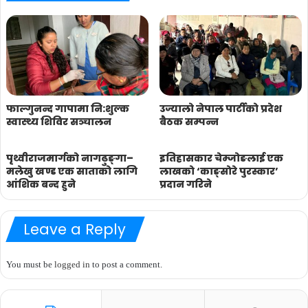
फाल्गुनन्द गापामा नि:शुल्क
उज्यालो नेपाल पार्टीकाे प्रदेश
स्वास्थ्य शिविर सञ्चालन
बैठक सम्पन्न
पृथ्वीराजमार्गको नागढुङ्गा–
इतिहासकार चेम्जोङलाई एक
मलेखु खण्ड एक साताको लागि
लाखकाे ‘काङ्साेरे पुरस्कार’
आंशिक बन्द हुने
प्रदान गरिने
Leave a Reply
You must be
logged in
to post a comment.