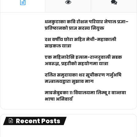
धनकुटाका कवि रोशन परियार नेपाल प्रज्ञा–
प्रतिष्ठानको प्राज्ञ सदस्य नियुक्त
दश वर्षीय छोरा सहित मेची-महाकाली
साइकल यात्रा
एक महिनादेखि इलाम-राजदुवाली सडक
अवरुद्ध, प्रहरीको सहयोगमा यात्रा
दलित समुदायका थर सूचीकरण गर्नुअघि
मन्त्रालयद्वारा सुझाव माग
माङसेबुङका ११ विद्यालयमा लिम्बू र वान्तवा
भाषा अनिवार्य
Recent Posts