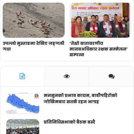
उपल्लो मुस्ताङमा देखिए जङ्गली
‘तेस्रो वातावरणीय
गधा
मानवअधिकार रक्षक सम्मेलन’
सम्पन्न
मनसुनको प्रभाव कायम, बाढीपहिरोको
जोखिमबाट सतर्क रहन आग्रह
प्रतिनिधिसभाको बैठक बस्दै