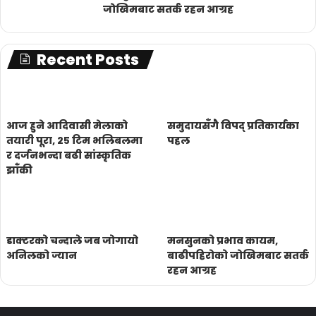
जोखिमबाट सतर्क रहन आग्रह
Recent Posts
आज हुने आदिवासी मेलाको
समुदायसँगै विपद् प्रतिकार्यका
तयारी पूरा, २५ टिम भलिबलमा
पहल
र दर्जनभन्दा बढी सांस्कृतिक
झाँकी
डाक्टरको चन्दाले जब जोगायो
मनसुनको प्रभाव कायम,
अनिलको ज्यान
बाढीपहिरोको जोखिमबाट सतर्क
रहन आग्रह