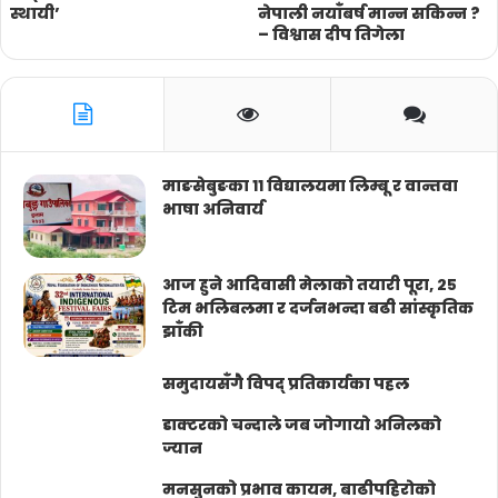
स्थायी’
नेपाली नयाँबर्ष मान्न सकिन्न ?
– विश्वास दीप तिगेला
माङसेबुङका ११ विद्यालयमा लिम्बू र वान्तवा
भाषा अनिवार्य
आज हुने आदिवासी मेलाको तयारी पूरा, २५
टिम भलिबलमा र दर्जनभन्दा बढी सांस्कृतिक
झाँकी
समुदायसँगै विपद् प्रतिकार्यका पहल
डाक्टरको चन्दाले जब जोगायो अनिलको
ज्यान
मनसुनको प्रभाव कायम, बाढीपहिरोको