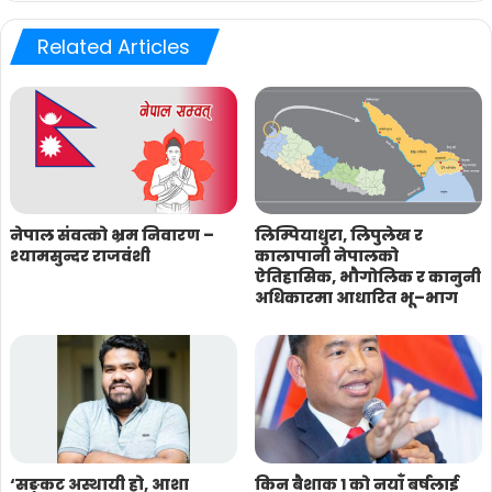
Related Articles
नेपाल संवत्को भ्रम निवारण –
लिम्पियाधुरा, लिपुलेख र
श्यामसुन्दर राजवंशी
कालापानी नेपालको
ऐतिहासिक, भौगोलिक र कानुनी
अधिकारमा आधारित भू–भाग
‘सङ्कट अस्थायी हो, आशा
किन बैशाक १ को नयाँ बर्षलाई