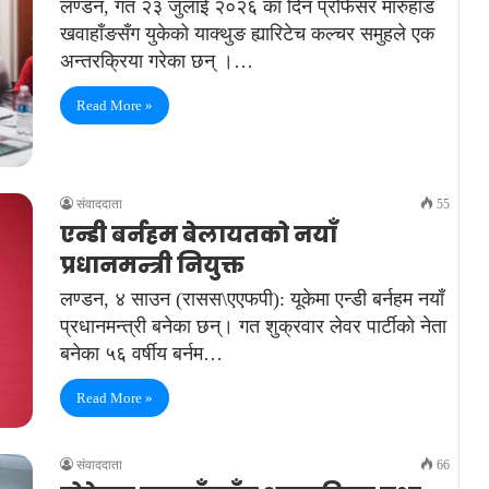
लण्डन, गत २३ जुलाई २०२६ का दिन प्रोफेसर मारुहाँड
खवाहाँङसँग युकेको याक्थुङ ह्यारिटेच कल्चर समुहले एक
अन्तरक्रिया गरेका छन् ।…
Read More »
संवाददाता
55
एन्डी बर्नहम बेलायतको नयाँ
प्रधानमन्त्री नियुक्त
लण्डन, ४ साउन (रासस\एएफपी): यूकेमा एन्डी बर्नहम नयाँ
प्रधानमन्त्री बनेका छन्। गत शुक्रवार लेवर पार्टीको नेता
बनेका ५६ वर्षीय बर्नम…
Read More »
संवाददाता
66