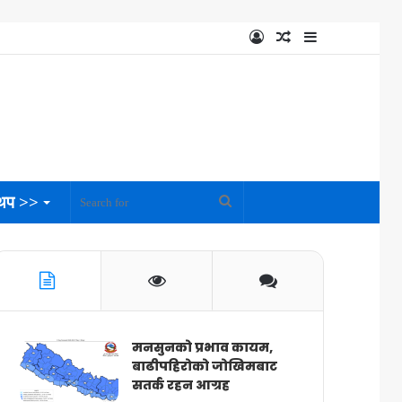
Log
Random
Sidebar
In
Article
थप >>
Search
for
मनसुनको प्रभाव कायम,
बाढीपहिरोको जोखिमबाट
सतर्क रहन आग्रह